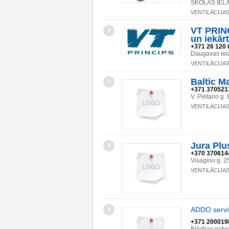
SKOLAS IELA
VENTILĀCIJA
VT PRINC
6
un iekār
+371 26 120 
Daugavas ie
VENTILĀCIJA
Baltic M
7
+371 370521
V. Pietario g.
VENTILĀCIJA
Jura Plus
8
+370 370614
Visagino g. 
VENTILĀCIJA
ADDO servi
9
+371 200019