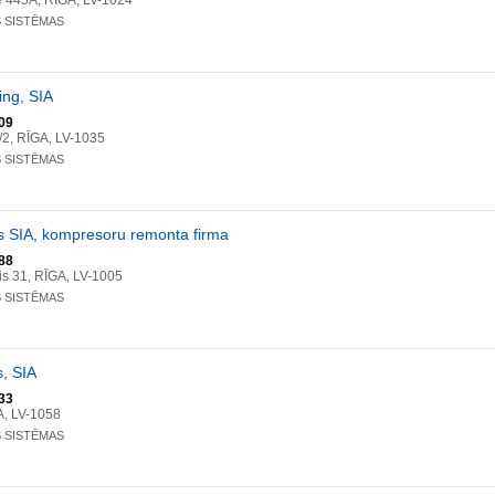
e 445A, RĪGA, LV-1024
S SISTĒMAS
ing, SIA
09
/2, RĪGA, LV-1035
S SISTĒMAS
s SIA, kompresoru remonta firma
88
s 31, RĪGA, LV-1005
S SISTĒMAS
s, SIA
33
A, LV-1058
S SISTĒMAS