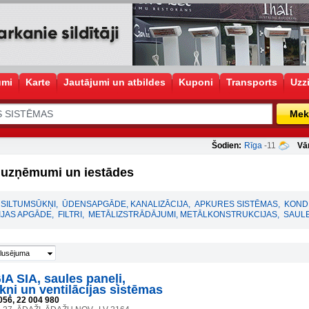
umi
Karte
Jautājumi un atbildes
Kuponi
Transports
Uzz
Mek
Šodien:
Rīga
-11
Vā
uzņēmumi un iestādes
SILTUMSŪKŅI
,
ŪDENSAPGĀDE, KANALIZĀCIJA
,
APKURES SISTĒMAS
,
KONDI
JAS APGĀDE
,
FILTRI
,
METĀLIZSTRĀDĀJUMI, METĀLKONSTRUKCIJAS
,
SAULE
lusējuma
 SIA, saules paneļi,
kņi un ventilācijas sistēmas
056, 22 004 980