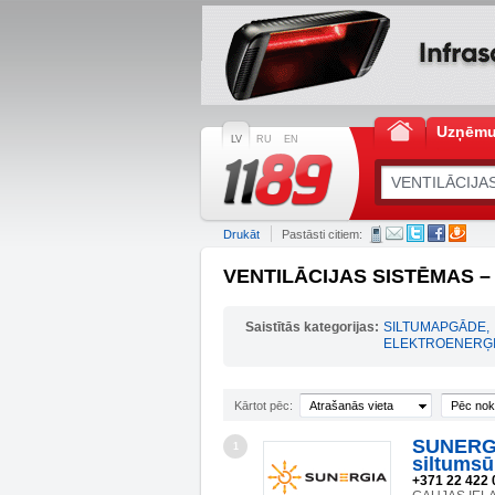
Uzņēm
LV
RU
EN
Drukāt
Pastāsti citiem:
VENTILĀCIJAS SISTĒMAS – 
Saistītās kategorijas:
SILTUMAPGĀDE
,
ELEKTROENERĢI
Kārtot pēc:
Atrašanās vieta
Pēc nok
SUNERGIA
1
siltumsū
+371 22 422 