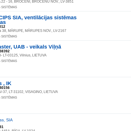
 22 - 16, BROCĒNI, BROCĒNU NOV., LV-3851
S SISTĒMAS
IPS SIA, ventilācijas sistēmas
tas
012
la 38, MĀRUPE, MĀRUPES NOV., LV-2167
S SISTĒMAS
aster, UAB - veikals Viļņā
38392
 8- LT-03125, Vilnius, LIETUVA
S SISTĒMAS
 , IK
40156
25/-37, LT-31102, VISAGINO, LIETUVA
S SISTĒMAS
ss, SIA
81