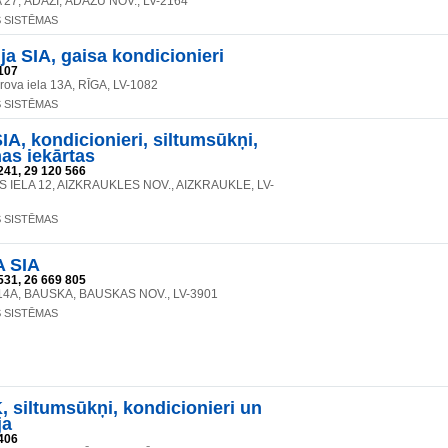
 27, ĀDAŽI, ĀDAŽU NOV., LV-2164
S SISTĒMAS
ja SIA, gaisa kondicionieri
107
rova iela 13A, RĪGA, LV-1082
S SISTĒMAS
A, kondicionieri, siltumsūkņi,
as iekārtas
241, 29 120 566
 IELA 12, AIZKRAUKLES NOV., AIZKRAUKLE, LV-
S SISTĒMAS
 SIA
531, 26 669 805
14A, BAUSKA, BAUSKAS NOV., LV-3901
S SISTĒMAS
, siltumsūkņi, kondicionieri un
ja
406