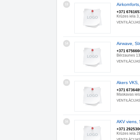
Airkomforts
13
+371 676165
Krūzes iela 3
VENTILĀCIJA
Airwave, SI
14
+371 675666
Bērzaunes 13
VENTILĀCIJA
Akers VKS,
15
+371 673648
Maskavas iel
VENTILĀCIJA
AKV viens, 
16
+371 292530
Krūzes iela 2
VENTILĀCIJA