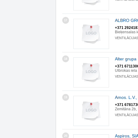
ALBRO GRO
17
+371 292418
Bieķensalas i
VENTILĀCIJA
Alter grupa 
18
+371 671130
Ulbrokas iela
VENTILĀCIJA
Amos. L.V.,
19
+371 678173
Zemitāna 2b,
VENTILĀCIJA
Aspiros, SI
20