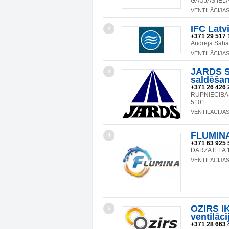
GAUJAS IELA
VENTILĀCIJA
IFC Latvi
2
+371 29 517 
Andreja Saha
VENTILĀCIJA
JARDS SI
3
saldēšan
+371 26 426 
RŪPNIECĪBAS
5101
VENTILĀCIJA
FLUMINA
4
+371 63 925 
DĀRZA IELA 
VENTILĀCIJA
OZIRS IK
5
ventilāci
+371 28 663 