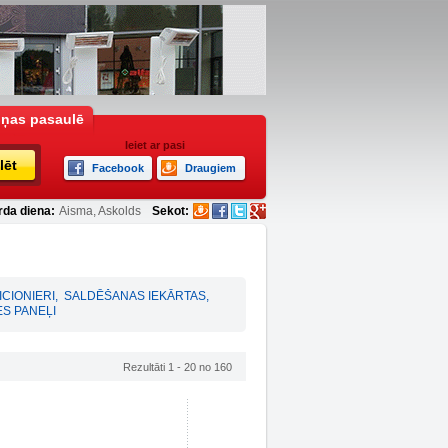
iņas pasaulē
Ieiet ar pasi
lēt
Facebook
Draugiem
rda diena:
Aisma, Askolds
Sekot:
CIONIERI
,
SALDĒŠANAS IEKĀRTAS
,
S PANEĻI
Rezultāti 1 - 20 no 160