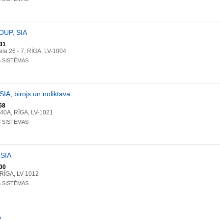
UP, SIA
31
ela 26 - 7, RĪGA, LV-1004
S SISTĒMAS
SIA, birojs un noliktava
68
 40A, RĪGA, LV-1021
S SISTĒMAS
 SIA
00
 RĪGA, LV-1012
S SISTĒMAS
A