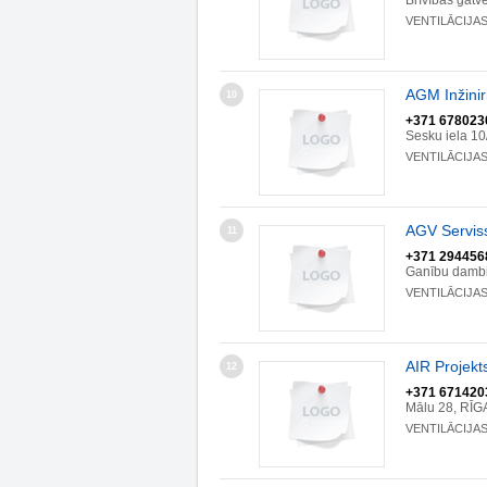
Brīvības gatv
VENTILĀCIJA
AGM Inžinir
10
+371 678023
Sesku iela 10
VENTILĀCIJA
AGV Servis
11
+371 294456
Ganību dambi
VENTILĀCIJA
AIR Projekt
12
+371 671420
Mālu 28, RĪG
VENTILĀCIJA