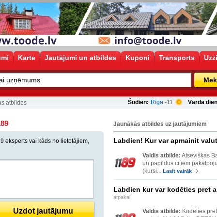
umi
Karte
Jautājumi un atbildes
Kuponi
Transports
Uzz
Mek
Šodien:
Rīga
-11
Vārda dien
s atbildes
1
89
Jaunākās atbildes uz jautājumiem
Labdien! Kur var apmainit val
9 eksperts vai kāds no lietotājiem,
Valdis atbilde:
Atsevišķas Ba
un papildus citiem pakalpoj
(kursi...
Lasīt vairāk
Labdien kur var kodēties pret a
atpakaļ
Uzdot jautājumu
Valdis atbilde:
Kodēties pret