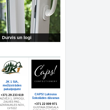
Durvis un logi
JK 1 SIA,
mežizstrādes
pakalpojumi
CAPS! Luksusa
+371 29 233 619
šokolādes dāvanas
AIZVĒJI 1, SPROĢI,
ZALVES PAG.,
+371 22 009 971
AIZKRAUKLES NOV.,
GUSTAVA ZEMGALA
LV-5112