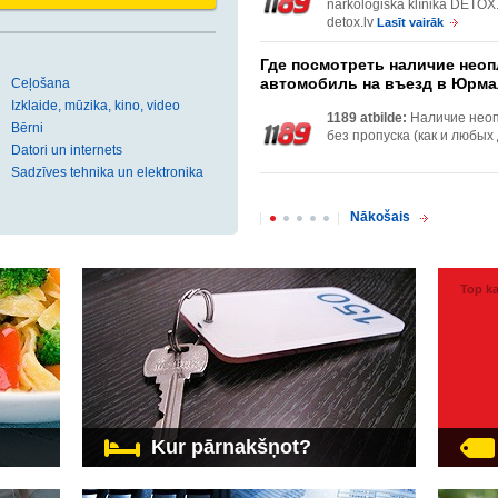
narkoloģiskā klīnika DETOX. 
detox.lv
Lasīt vairāk
Где посмотреть наличие нео
автомобиль на въезд в Юрма
Ceļošana
Izklaide, mūzika, kino, video
1189 atbilde:
Наличие неоп
Bērni
без пропуска (как и любых д
Datori un internets
Sadzīves tehnika un elektronika
Nākošais
Top ka
Kur pārnakšņot?