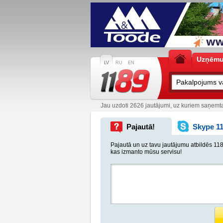
Uzņēm
LV
RU
EN
Jau uzdoti 2626 jautājumi, uz kuriem saņemta
Pajautā!
Skype 1
Pajautā un uz tavu jautājumu atbildēs 118
kas izmanto mūsu servisu!