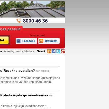
iņas pasaulē
Ieiet ar pasi
lēt
Facebook
Draugiem
a:
Alfrēds, Fredis, Madars
Sekot:
utu Rezekne svetdien?
sen atpakaļ
nknote filiāles Rēzeknē strādā arī svētdienās
umiem veic arī valūtas uzpirkšanu/maiņu
lkohola injekciju ievadīšanas
sen
 alkohola injekciju ievadīšanas var