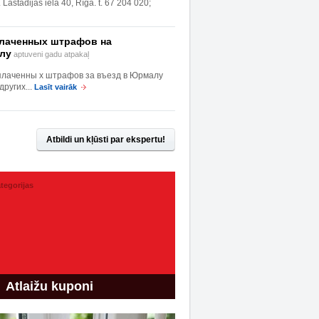
Lastādijas iela 40, Rīgā. t. 67 204 020;
плаченных штрафов на
лу
aptuveni gadu atpakaļ
лаченны х штрафов за въезд в Юрмалу
ругих...
Lasīt vairāk
Atbildi un kļūsti par ekspertu!
tegorijas
Atlaižu kuponi