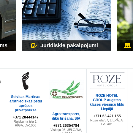
ums
Juridiskie pakalpojumi
ROZE HOTEL
Solvitas Martinas
GROUP, augstas
ārstnieciskās pēdu
klases viesnīcu tīkls
aprūpes
Liepājā
privātprakse
s
Agro transports,
+371 63 421 155
+371 28444147
dīķu tīrīšana, SIA
Rožu iela 37, LIEPĀJA,
Raiskuma iela 1,
,
LV-3401
RĪGA, LV-1006
+371 26354784
Viskaļu 93, JELGAVA,