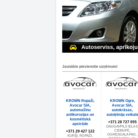
Autoserviss, aprīkoj
Jaunākie pievienotie uzņēmumi
KROWN Ropaži,
KROWN Ogre,
Avocar SIA,
Avocar SIA,
automašīnu
autokrāsas,
antikorozijas un
autoķīmija veikal
kosmētiskā
+371 28 727 055
apstrāde
DAUGAVPILS IELA 5
CIEMUPE,
+371 29 427 122
OGRESGALA PAG.,
KURŠI, ROPAŽI,