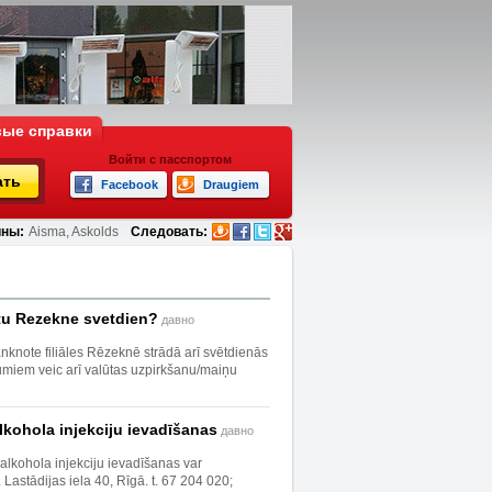
ые справки
Войти с пасспортом
ать
Facebook
Draugiem
ны:
Aisma, Askolds
Следовать:
utu Rezekne svetdien?
давно
nknote filiāles Rēzeknē strādā arī svētdienās
umiem veic arī valūtas uzpirkšanu/maiņu
lkohola injekciju ievadīšanas
давно
 alkohola injekciju ievadīšanas var
Lastādijas iela 40, Rīgā. t. 67 204 020;