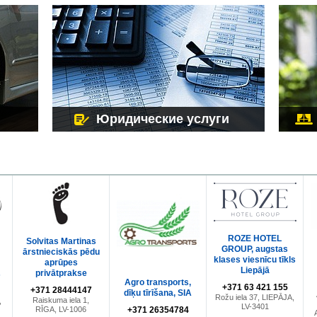
Юридические услуги
ROZE HOTEL
Solvitas Martinas
GROUP, augstas
ārstnieciskās pēdu
klases viesnīcu tīkls
aprūpes
Liepājā
privātprakse
s
Agro transports,
+371 63 421 155
+371 28444147
dīķu tīrīšana, SIA
Rožu iela 37, LIEPĀJA,
Raiskuma iela 1,
,
LV-3401
RĪGA, LV-1006
+371 26354784