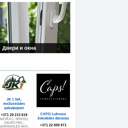
Двери и окна
JK 1 SIA,
mežizstrādes
pakalpojumi
CAPS! Luksusa
+371 29 233 619
šokolādes dāvanas
AIZVĒJI 1, SPROĢI,
ZALVES PAG.,
+371 22 009 971
AIZKRAUKLES NOV.,