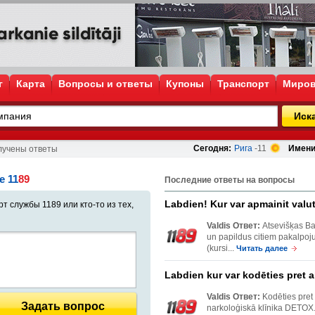
г
Карта
Вопросы и ответы
Купоны
Транспорт
Миров
Иск
Сегодня:
Рига
-11
Имени
лучены ответы
e 11
89
Последние ответы на вопросы
Labdien! Kur var apmainit val
т службы 1189 или кто-то из тех,
Valdis Ответ:
Atsevišķas Ba
un papildus citiem pakalpoj
(kursi...
Читать далее
Labdien kur var kodēties pret a
Valdis Ответ:
Kodēties pret
Задать вопрос
narkoloģiskā klīnika DETOX. 