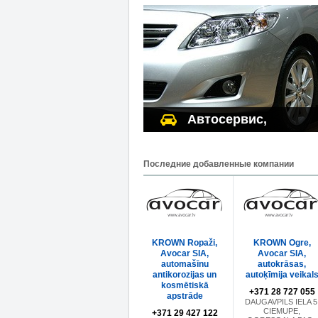
Автосервис,
оборудование
Последние добавленные компании
KROWN Ropaži,
KROWN Ogre,
Avocar SIA,
Avocar SIA,
automašīnu
autokrāsas,
antikorozijas un
autoķīmija veikal
kosmētiskā
+371 28 727 055
apstrāde
DAUGAVPILS IELA 5
CIEMUPE,
+371 29 427 122