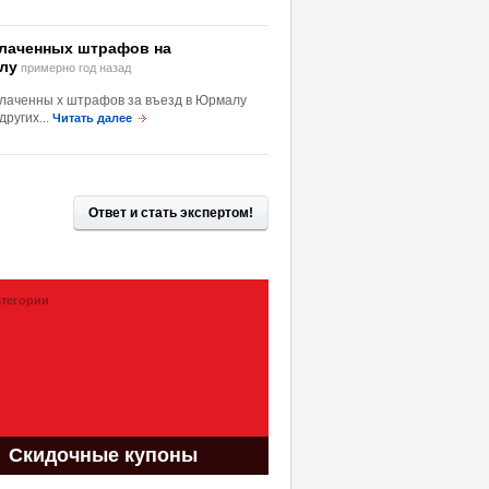
плаченных штрафов на
лу
примерно год назад
лаченны х штрафов за въезд в Юрмалу
ругих...
Читать далее
Ответ и стать экспертом!
атегории
Скидочные купоны