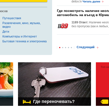
detox.lv
Читать далее
Где посмотреть наличие нео
росов
автомобиль на въезд в Юрма
Путешествия
1189 Ответ:
Наличие неоп
Развлечения, кино, музыка,
без пропуска (как и любых д
видео
Дети
Компьютеры и Интернет
Бытовая техника и электроника
Следующий
Топ к
Где переночевать?