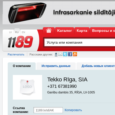
Kаталог
Карта
Вопросы и 
LV
RU
EN
Распечатать
Расскажи другим:
О компании
Исправить данные
Добавь новых клиент
Tekko Rīga, SIA
+371 67381990
Ganību dambis 35, RĪGA, LV-1005
Ссылка
Копировать
компании: