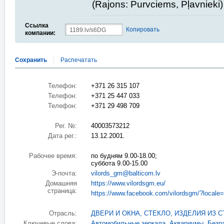
(Rajons: Purvciems, Pļavnieki)
Ссылка
Копировать
компании:
Сохранить
Распечатать
Телефон:
+371 26 315 107
Телефон:
+371 25 447 033
Телефон:
+371 29 498 709
Рег. №:
40003573212
Дата рег.:
13.12.2001.
Рабочее время:
по будням 9.00-18.00;
суббота 9.00-15.00
Э-почта:
vilords_gm@balticom.lv
Домашняя
https://www.vilordsgm.eu/
страница:
https://www.facebook.com/vilordsgm/?locale
Отрасль:
ДВЕРИ И ОКНА
,
СТЕКЛО, ИЗДЕЛИЯ ИЗ С
Ключевые слова:
Автомобильные зеркала
,
Аквариумы
,
Безр