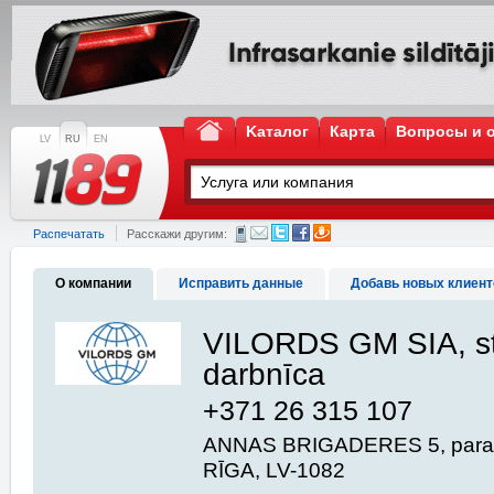
Kаталог
Карта
Вопросы и 
LV
RU
EN
Распечатать
Расскажи другим:
О компании
Исправить данные
Добавь новых клиент
VILORDS GM SIA, sti
darbnīca
+371 26 315 107
ANNAS BRIGADERES 5, paralēli
RĪGA, LV-1082