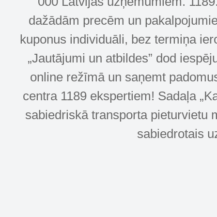
000 Latvijas uzņēmumiem. 1189.lv
dažādām precēm un pakalpojumiem! 
kuponus individuāli, bez termiņa ie
„Jautājumi un atbildes” dod iespēj
online režīmā un saņemt padomus u
centra 1189 ekspertiem! Sadaļa „Kar
sabiedriskā transporta pieturvietu 
sabiedrotais u