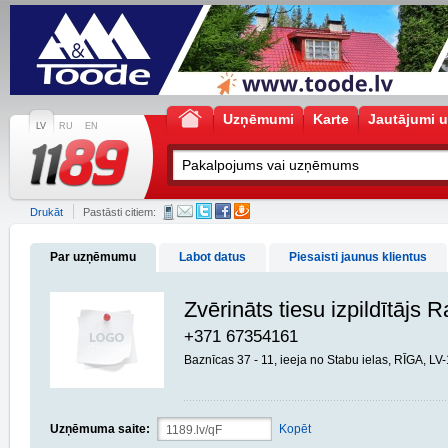
Uzņēmumi
Karte
Jautājumi u
LV
RU
EN
Drukāt
Pastāsti citiem:
Par uzņēmumu
Labot datus
Piesaisti jaunus klientus
Zvērināts tiesu izpildītājs
+371 67354161
Baznīcas 37 - 11, ieeja no Stabu ielas, RĪGA, LV
Uzņēmuma saite:
Kopēt