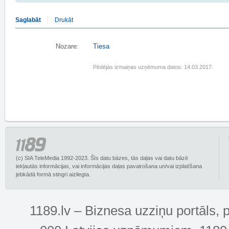
Saglabāt
Drukāt
Nozare:
Tiesa
Pēdējās izmaiņas uzņēmuma datos: 14.03.2017.
(c) SIA TeleMedia 1992-2023. Šīs datu bāzes, tās daļas vai datu bāzē
iekļautās informācijas, vai informācijas daļas pavairošana un/vai izplatīšana
jebkādā formā stingri aizliegta.
1189.lv – Biznesa uzziņu portāls, 