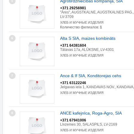
Agrotirdzniecības kompānija, SIA
5
+371 29256981
"Āres", AUGSTKALNE, AUGSTKALNES PAG.,
LV-3709
ХЛЕБ И МУЧНЫЕ ИЗДЕЛИЯ
Количество филиалов:
1
Alta S SIA, maizes kombināts
6
+371 64381604
Tālavas 17a, ALŪKSNE, LV-4301
ХЛЕБ И МУЧНЫЕ ИЗДЕЛИЯ
Ance & If SIA, Konditorejas cehs
7
+371 63122246
Jelgavas iela 1, KANDAVAS NOV., KANDAVA,
ХЛЕБ И МУЧНЫЕ ИЗДЕЛИЯ
ANCE kafejnīca, Roga-Agro, SIA
8
+371 67941006
Līvzemes 30, SALASPILS, LV-2169
ХЛЕБ И МУЧНЫЕ ИЗДЕЛИЯ