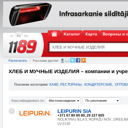
Kаталог
Карта
Вопросы и 
LV
RU
EN
Распечатать
Расскажи другим:
ХЛЕБ И МУЧНЫЕ ИЗДЕЛИЯ – компании и учр
Похожие категории:
КАФЕ, РЕСТОРАНЫ
,
КОНДИТЕРСКИЕ
,
ОПТОВ
Классифицировать по:
Местонахождения
По умолчанию
LEIPURIN SIA
1
+371 67 80 80 80, 29 227 605
NOLIKTAVU IELA 5, ROPAŽU NOV., DREILIŅI
LV-2130