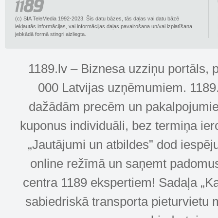
(c) SIA TeleMedia 1992-2023. Šīs datu bāzes, tās daļas vai datu bāzē
iekļautās informācijas, vai informācijas daļas pavairošana un/vai izplatīšana
jebkādā formā stingri aizliegta.
1189.lv – Biznesa uzziņu portāls, 
000 Latvijas uzņēmumiem. 1189.lv
dažādām precēm un pakalpojumiem! 
kuponus individuāli, bez termiņa ie
„Jautājumi un atbildes” dod iespēj
online režīmā un saņemt padomus u
centra 1189 ekspertiem! Sadaļa „Kar
sabiedriskā transporta pieturvietu 