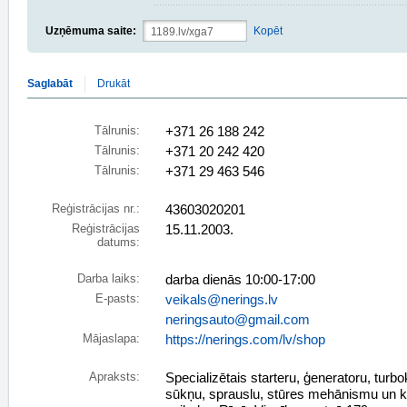
Uzņēmuma saite:
Kopēt
Saglabāt
Drukāt
Tālrunis:
+371 26 188 242
Tālrunis:
+371 20 242 420
Tālrunis:
+371 29 463 546
Reģistrācijas nr.:
43603020201
Reģistrācijas
15.11.2003.
datums:
Darba laiks:
darba dienās 10:00-17:00
E-pasts:
veikals@nerings.lv
neringsauto@gmail.com
Mājaslapa:
https://nerings.com/lv/shop
Apraksts:
Specializētais starteru, ģeneratoru, tur
sūkņu, sprauslu, stūres mehānismu un k