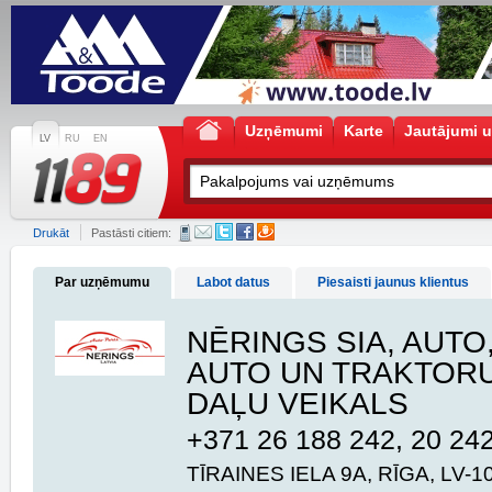
Uzņēmumi
Karte
Jautājumi u
LV
RU
EN
Drukāt
Pastāsti citiem:
Par uzņēmumu
Labot datus
Piesaisti jaunus klientus
NĒRINGS SIA, AUTO
AUTO UN TRAKTOR
DAĻU VEIKALS
+371 26 188 242, 20 24
TĪRAINES IELA 9A, RĪGA, LV-1