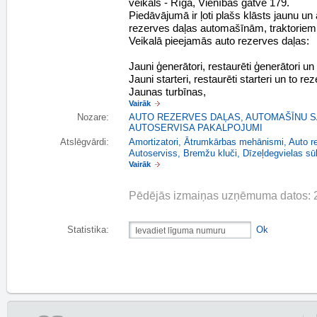
veikals - Rīgā, Vienības gatvē 179.
Piedāvājumā ir ļoti plašs klāsts jaunu un 
rezerves daļas automašīnām, traktoriem u
Veikalā pieejamās auto rezerves daļas:
Jauni ģenerātori, restaurēti ģenerātori un
Jauni starteri, restaurēti starteri un to r
Jaunas turbīnas,
Vairāk
Nozare:
AUTO REZERVES DAĻAS
,
AUTOMAŠĪNU S
AUTOSERVISA PAKALPOJUMI
Atslēgvārdi:
Amortizatori
,
Ātrumkārbas mehānismi
,
Auto r
Autoserviss
,
Bremžu kluči
,
Dīzeļdegvielas sū
Vairāk
Pēdējās izmaiņas uzņēmuma datos: 
Statistika:
Ok