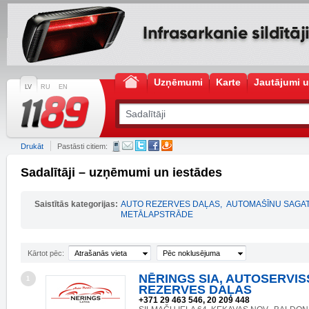
Uzņēmumi
Karte
Jautājumi u
LV
RU
EN
Drukāt
Pastāsti citiem:
Sadalītāji – uzņēmumi un iestādes
Saistītās kategorijas:
AUTO REZERVES DAĻAS
,
AUTOMAŠĪNU SAGAT
METĀLAPSTRĀDE
Kārtot pēc:
Atrašanās vieta
Pēc noklusējuma
NĒRINGS SIA, AUTOSERVIS
1
REZERVES DAĻAS
+371 29 463 546, 20 209 448