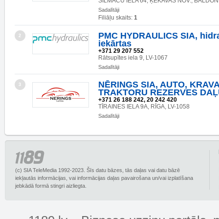
SILMAČU IELA 64, ĶEKAVAS NOV., BALDONE
Sadalītāji
Filiāļu skaits:
1
PMC HYDRAULICS SIA, hidra
2
iekārtas
+371 29 207 552
Rātsupītes iela 9, LV-1067
Sadalītāji
NĒRINGS SIA, AUTO, KRAV
3
TRAKTORU REZERVES DAĻ
+371 26 188 242, 20 242 420
TĪRAINES IELA 9A, RĪGA, LV-1058
Sadalītāji
(c) SIA TeleMedia 1992-2023. Šīs datu bāzes, tās daļas vai datu bāzē
iekļautās informācijas, vai informācijas daļas pavairošana un/vai izplatīšana
jebkādā formā stingri aizliegta.