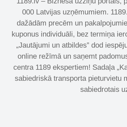
1189.lv – Biznesa uzziņu portāls, 
000 Latvijas uzņēmumiem. 1189.lv
dažādām precēm un pakalpojumiem! 
kuponus individuāli, bez termiņa ie
„Jautājumi un atbildes” dod iespēj
online režīmā un saņemt padomus u
centra 1189 ekspertiem! Sadaļa „Kar
sabiedriskā transporta pieturvietu 
sabiedrotais u