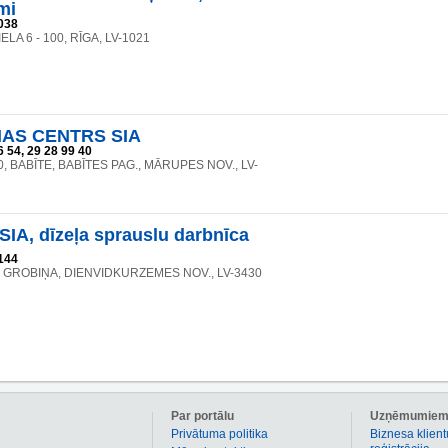
mi
038
LA 6 - 100, RĪGA, LV-1021
AS CENTRS SIA
 54, 29 28 99 40
0, BABĪTE, BABĪTES PAG., MĀRUPES NOV., LV-
IA, dīzeļa sprauslu darbnīca
144
, GROBIŅA, DIENVIDKURZEMES NOV., LV-3430
Par portālu
Uzņēmumie
Privātuma politika
Biznesa klient