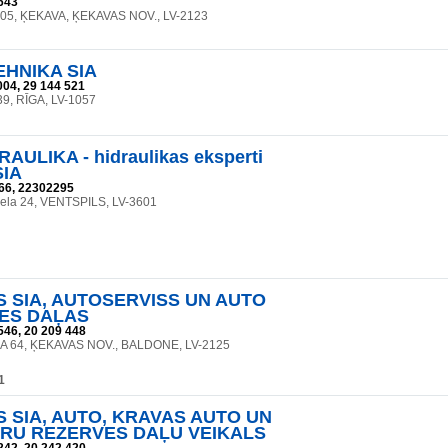
643
105, ĶEKAVA, ĶEKAVAS NOV., LV-2123
EHNIKA SIA
004, 29 144 521
 39, RĪGA, LV-1057
AULIKA - hidraulikas eksperti
SIA
66, 22302295
iela 24, VENTSPILS, LV-3601
 SIA, AUTOSERVISS UN AUTO
ES DAĻAS
546, 20 209 448
A 64, ĶEKAVAS NOV., BALDONE, LV-2125
1
 SIA, AUTO, KRAVAS AUTO UN
RU REZERVES DAĻU VEIKALS