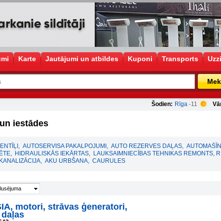
umi
Karte
Jautājumi un atbildes
Kuponi
Transports
Uzz
Mek
Šodien:
Rīga
-11
Vā
un iestādes
ENTĪĻI
,
AUTOSERVISA PAKALPOJUMI
,
AUTO REZERVES DAĻAS
,
AUTOMAŠĪN
ĒTE
,
HIDRAULISKĀS IEKĀRTAS
,
LAUKSAIMNIECĪBAS TEHNIKAS REMONTS, 
KANALIZĀCIJA
,
AKU URBŠANA
,
CAURULES
lusējuma
A, motori, strāvas ģeneratori,
 daļas