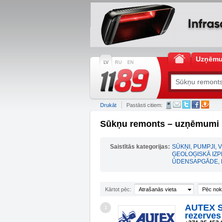
Uzņēm
LV
RU
EN
Drukāt
Pastāsti citiem:
Sūkņu remonts – uzņēmumi 
Saistītās kategorijas:
SŪKŅI, PUMPJI, V
ĢEOLOĢISKĀ IZP
ŪDENSAPGĀDE, 
Kārtot pēc:
Atrašanās vieta
Pēc nok
AUTEX SI
1
rezerves