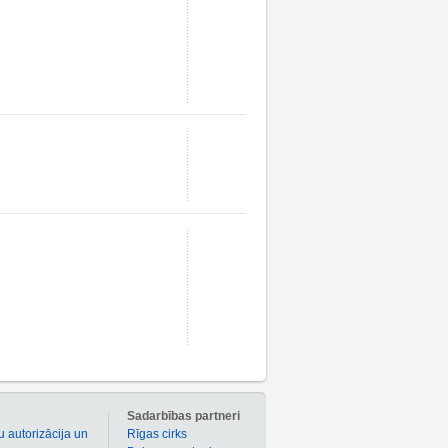
m
Sadarbības partneri
u autorizācija un
Rīgas cirks