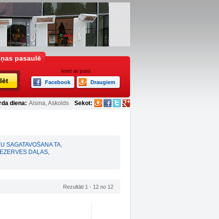
iņas pasaulē
Ieiet ar pasi
lēt
Facebook
Draugiem
rda diena:
Aisma, Askolds
Sekot:
U SAGATAVOŠANA TA
,
REZERVES DAĻAS
,
Rezultāti 1 - 12 no 12