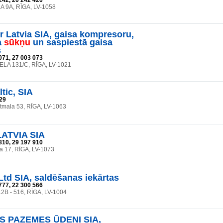
242, 20 242 420
A 9A, RĪGA, LV-1058
r Latvia SIA, gaisa kompresoru,
a
sūkņu
un saspiestā gaisa
s
071, 27 003 073
LA 131/C, RĪGA, LV-1021
tic, SIA
29
stmala 53, RĪGA, LV-1063
ATVIA SIA
810, 29 197 910
a 17, RĪGA, LV-1073
td SIA, saldēšanas iekārtas
777, 22 300 566
12B - 516, RĪGA, LV-1004
S PAZEMES ŪDEŅI SIA,