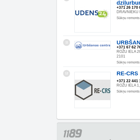
dziļurbu
+371 26 170 
DRAVNIEKU IE
Sūkņu remonts
URBŠAN
11
+371 67 62 76
ROŽU IELA 2
2101
Sūkņu remonts
RE-CRS S
12
+371 22 441 
ROŽU IELA 1
Sūkņu remonts