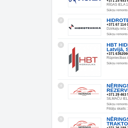
+371 25 453 
RĪGAS IELA 
Sūkņu remonts
HIDROT
2
+371 67 114 
Dzirkaļu iela
Sūkņu remonts
HBT HIDR
3
Latvijā, 
+371 636206
Rūpniecības 
Sūkņu remonts
NĒRINGS
4
REZERV
+371 29 463 
SILMAČU IEL
Sūkņu remonts
Filiāļu skaits:
NĒRINGS
5
TRAKTO