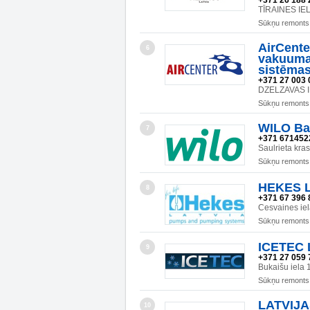
+371 26 188 
TĪRAINES IEL
Sūkņu remonts
AirCente
6
vakuum
sistēma
+371 27 003 
DZELZAVAS IE
Sūkņu remonts
WILO Bal
7
+371 671452
Saulrieta kra
Sūkņu remonts
HEKES L
8
+371 67 396 
Cesvaines iel
Sūkņu remonts
ICETEC L
9
+371 27 059 
Bukaišu iela 
Sūkņu remonts
LATVIJA
10