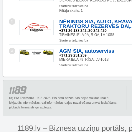
SILMAČU IELA 64, ĶEKAVAS NOV., BALDONE
Starteru tirdzniecība
Filiāļu skaits:
1
NĒRINGS SIA, AUTO, KRAV
2
TRAKTORU REZERVES DAĻ
+371 26 188 242, 20 242 420
TĪRAINES IELA 9A, RĪGA, LV-1058
Starteru tirdzniecība
AGM SIA, autoserviss
3
+371 29 251 259
MIERA IELA 79, RĪGA, LV-1013
Starteru tirdzniecība
(c) SIA TeleMedia 1992-2023. Šīs datu bāzes, tās daļas vai datu bāzē
iekļautās informācijas, vai informācijas daļas pavairošana un/vai izplatīšana
jebkādā formā stingri aizliegta.
1189.lv – Biznesa uzziņu portāls, 