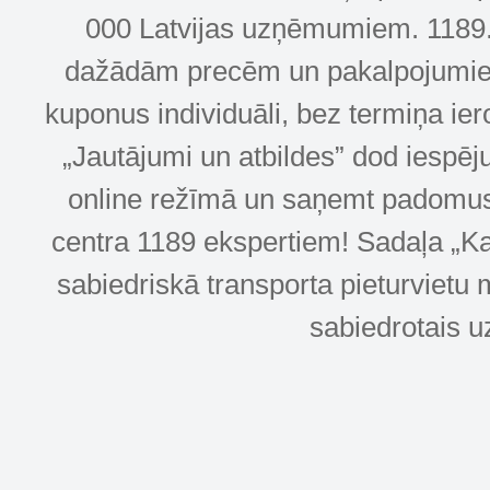
000 Latvijas uzņēmumiem. 1189.lv
dažādām precēm un pakalpojumiem! 
kuponus individuāli, bez termiņa ie
„Jautājumi un atbildes” dod iespēj
online režīmā un saņemt padomus u
centra 1189 ekspertiem! Sadaļa „Kar
sabiedriskā transporta pieturvietu 
sabiedrotais u