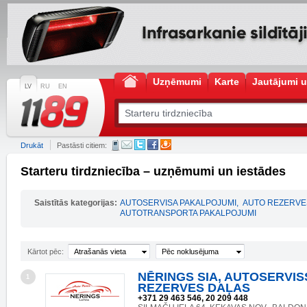
Uzņēmumi
Karte
Jautājumi u
LV
RU
EN
Drukāt
Pastāsti citiem:
Starteru tirdzniecība – uzņēmumi un iestādes
Saistītās kategorijas:
AUTOSERVISA PAKALPOJUMI
,
AUTO REZERVE
AUTOTRANSPORTA PAKALPOJUMI
Kārtot pēc:
Atrašanās vieta
Pēc noklusējuma
NĒRINGS SIA, AUTOSERVIS
1
REZERVES DAĻAS
+371 29 463 546, 20 209 448