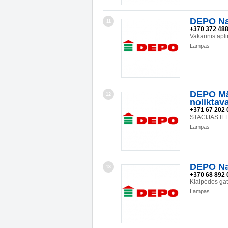
DEPO Na
11
+370 372 48
Vakarinis ap
Lampas
DEPO Mā
12
noliktav
+371 67 202 
STACIJAS IE
Lampas
DEPO Na
13
+370 68 892 
Klaipėdos ga
Lampas