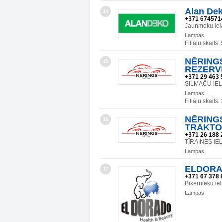
Alan Dek
14
+371 674571
Jaunmoku iela
Lampas
Filiāļu skaits:
NĒRINGS
15
REZERV
+371 29 463 
SILMAČU IEL
Lampas
Filiāļu skaits:
NĒRINGS
16
TRAKTO
+371 26 188 
TĪRAINES IEL
Lampas
ELDORA
17
+371 67 378 
Biķernieku ie
Lampas