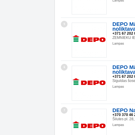
Lampas
DEPO Mā
5
noliktav
+371 67 202 
ZEMNIEKU IEL
Lampas
DEPO Mā
6
noliktav
+371 67 202 
Siguldas šos
Lampas
DEPO Na
7
+370 370 46 
Šilutes pl. 2
Lampas