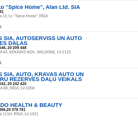
o "Spice Home", Alan Ltd. SIA
41
 13, t.c. "Spice Home", RĪGA
5
 SIA, AUTOSERVISS UN AUTO
ES DAĻAS
546, 20 209 448
A 64, ĶEKAVAS NOV., BALDONE, LV-2125
1
 SIA, AUTO, KRAVAS AUTO UN
RU REZERVES DAĻU VEIKALS
242, 20 242 420
A 9A, RĪGA, LV-1058
DO HEALTH & BEAUTY
866,20 379 781
la 121H, RĪGA, LV-1021