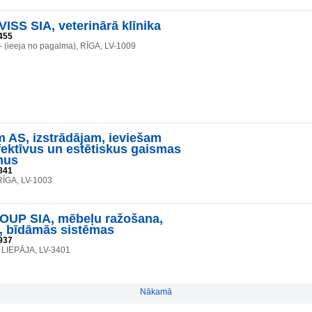
ISS SIA, veterinārā klīnika
455
 - (ieeja no pagalma), RĪGA, LV-1009
 AS, izstrādājam, ieviešam
ektīvus un estētiskus gaismas
mus
841
 RĪGA, LV-1003
OUP SIA, mēbeļu ražošana,
a, bīdāmās sistēmas
937
 LIEPĀJA, LV-3401
Nākamā