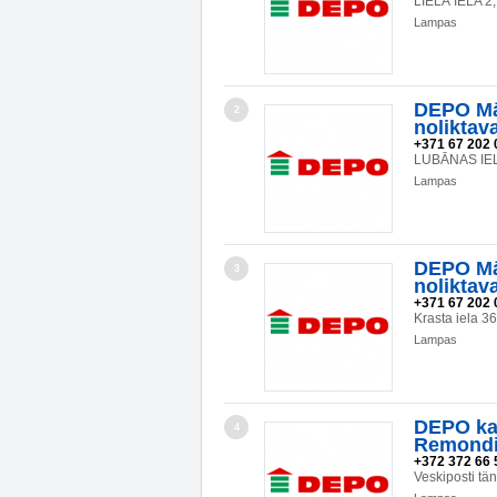
LIELĀ IELA 
Lampas
DEPO Mā
2
noliktav
+371 67 202 
LUBĀNAS IEL
Lampas
DEPO Mā
3
noliktav
+371 67 202 
Krasta iela 3
Lampas
DEPO kau
4
Remond
+372 372 66 
Veskiposti t