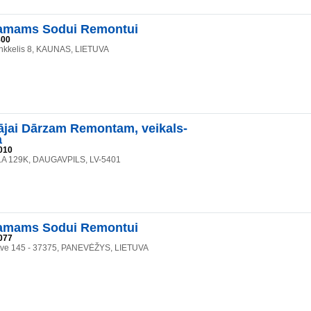
mams Sodui Remontui
800
linkkelis 8, KAUNAS, LIETUVA
jai Dārzam Remontam, veikals-
a
010
LA 129K, DAUGAVPILS, LV-5401
mams Sodui Remontui
077
tve 145 - 37375, PANEVĖŽYS, LIETUVA