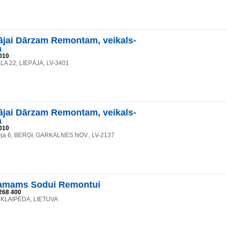
jai Dārzam Remontam, veikals-
a
010
A 22, LIEPĀJA, LV-3401
jai Dārzam Remontam, veikals-
a
010
eja 6, BERĢI, GARKALNES NOV., LV-2137
mams Sodui Remontui
268 400
8, KLAIPĒDA, LIETUVA