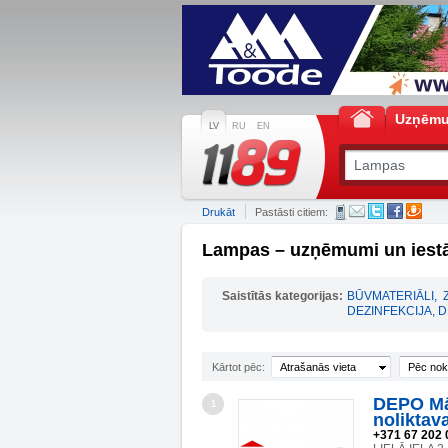
Uzņēm
LV
RU
EN
Drukāt
Pastāsti citiem:
Lampas – uzņēmumi un iest
Saistītās kategorijas:
BŪVMATERIĀLI
,
DEZINFEKCIJA, D
Kārtot pēc:
Atrašanās vieta
Pēc nok
DEPO Mā
1
noliktav
+371 67 202 