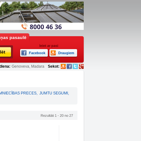
iņas pasaulē
Ieiet ar pasi
lēt
Facebook
Draugiem
diena:
Genoveva, Madara
Sekot:
MNIECĪBAS PRECES
,
JUMTU SEGUMI
,
Rezultāti 1 - 20 no 27