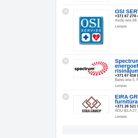
OSI SERV
18
+371 67 270 
Avotu iela 66
Lampas
Spectrum
19
energoef
risināju
+371 67 416 
Balvu iela 5,
Lampas
EIRA GR
20
furnitūr
+371 26 521 
ĀDU IELA 27,
Lampas