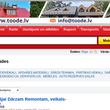
umi
Karte
Jautājumi un atbildes
Kuponi
Transports
Uzz
Mek
Šodien:
Rīga
-11
Vārda 
ādes
ZOOVEIKALI
,
APDARES MATERIĀLI
,
DĀRZA TEHNIKA
,
PĀRTIKAS VEIKALI
,
SAI
EZINSEKCIJA, DERATIZĀCIJA
,
MĒBELES
,
AUTO REZERVES DAĻAS
lusējuma
jai Dārzam Remontam, veikals-
a
010