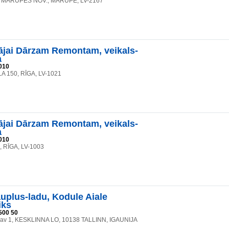
2, MĀRUPES NOV., MĀRUPE, LV-2167
jai Dārzam Remontam, veikals-
a
010
A 150, RĪGA, LV-1021
jai Dārzam Remontam, veikals-
a
010
6, RĪGA, LV-1003
plus-ladu, Kodule Aiale
iks
500 50
änav 1, KESKLINNA LO, 10138 TALLINN, IGAUNIJA