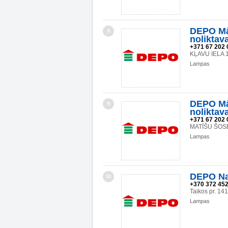
DEPO Mā
8
noliktav
+371 67 202 
KĻAVU IELA 1
Lampas
DEPO Mā
9
noliktav
+371 67 202 
MATĪŠU ŠOSE
Lampas
DEPO Na
10
+370 372 45
Taikos pr. 1
Lampas