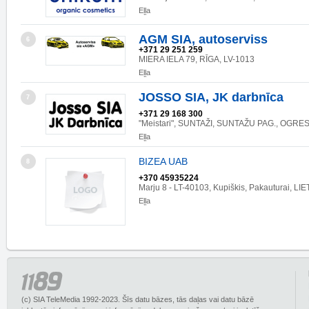
Eļļa
AGM SIA, autoserviss
6
+371 29 251 259
MIERA IELA 79, RĪGA, LV-1013
Eļļa
JOSSO SIA, JK darbnīca
7
+371 29 168 300
"Meistari", SUNTAŽI, SUNTAŽU PAG., OGRES
Eļļa
BIZEA UAB
8
+370 45935224
Marju 8 - LT-40103, Kupiškis, Pakauturai, LI
Eļļa
(c) SIA TeleMedia 1992-2023. Šīs datu bāzes, tās daļas vai datu bāzē