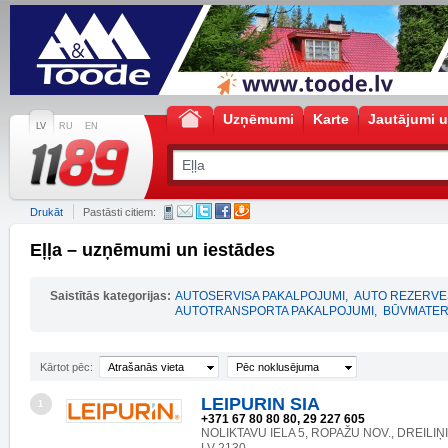
Uzņēmumi
Karte
Jautājumi u
LV
RU
EN
Drukāt
Pastāsti citiem:
Eļļa – uzņēmumi un iestādes
Saistītās kategorijas:
AUTOSERVISA PAKALPOJUMI
,
AUTO REZERVE
AUTOTRANSPORTA PAKALPOJUMI
,
BŪVMATER
Kārtot pēc:
Atrašanās vieta
Pēc noklusējuma
LEIPURIN SIA
1
+371 67 80 80 80, 29 227 605
NOLIKTAVU IELA 5, ROPAŽU NOV., DREILIŅI