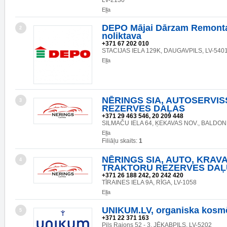
LV-2130
Eļļa
DEPO Mājai Dārzam Remonta
2
noliktava
+371 67 202 010
STACIJAS IELA 129K, DAUGAVPILS, LV-540
Eļļa
NĒRINGS SIA, AUTOSERVIS
3
REZERVES DAĻAS
+371 29 463 546, 20 209 448
SILMAČU IELA 64, ĶEKAVAS NOV., BALDONE
Eļļa
Filiāļu skaits:
1
NĒRINGS SIA, AUTO, KRAV
4
TRAKTORU REZERVES DAĻ
+371 26 188 242, 20 242 420
TĪRAINES IELA 9A, RĪGA, LV-1058
Eļļa
UNIKUM.LV, organiska kosmē
5
+371 22 371 163
Pils Rajons 52 - 3, JĒKABPILS, LV-5202