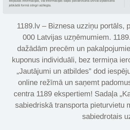
iekļautās informācijas, vai informācijas daļas pavairošana un/vai izplatīšana
jebkādā formā stingri aizliegta.
1189.lv – Biznesa uzziņu portāls, 
000 Latvijas uzņēmumiem. 1189.lv
dažādām precēm un pakalpojumiem! 
kuponus individuāli, bez termiņa ie
„Jautājumi un atbildes” dod iespēj
online režīmā un saņemt padomus u
centra 1189 ekspertiem! Sadaļa „Kar
sabiedriskā transporta pieturvietu 
sabiedrotais u