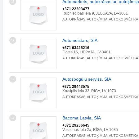
Automarkets, autokrāsas un autoķīmija
16
+371 22303477
Rūpniecības iela 9, JELGAVA, LV-3001
AUTOKRĀSAS, AUTOĶĪMIJA, AUTOKOSMĒTIKA
Automeistars, SIA
17
+371 63425216
Flotes 16, LIEPĀJA, LV-3401
AUTOKRĀSAS, AUTOĶĪMIJA, AUTOKOSMĒTIKA
Autospoguļu serviss, SIA
18
+371 29443575
Krustpils iela 33, RĪGA, LV-1073
AUTOKRĀSAS, AUTOĶĪMIJA, AUTOKOSMĒTIKA
Bacoma Latvia, SIA
19
+371 29236645
Vestienas iela 2a, RĪGA, LV-1035
AUTOKRĀSAS, AUTOĶĪMIJA, AUTOKOSMĒTIKA