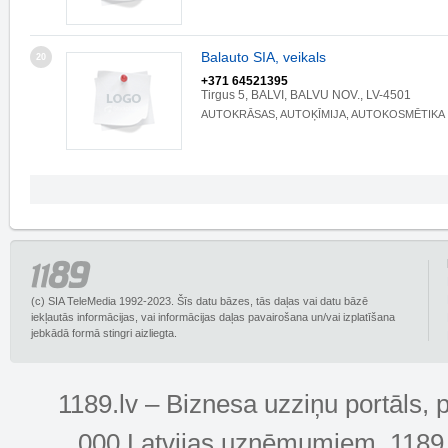
Balauto SIA, veikals
20
+371 64521395
Tirgus 5, BALVI, BALVU NOV., LV-4501
AUTOKRĀSAS, AUTOĶĪMIJA, AUTOKOSMĒTIKA
(c) SIA TeleMedia 1992-2023. Šīs datu bāzes, tās daļas vai datu bāzē
iekļautās informācijas, vai informācijas daļas pavairošana un/vai izplatīšana
jebkādā formā stingri aizliegta.
1189.lv – Biznesa uzziņu portāls, 
000 Latvijas uzņēmumiem. 1189.lv