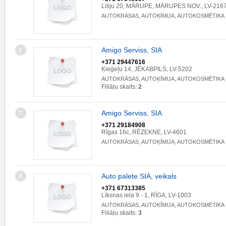
Liliju 20, MĀRUPE, MĀRUPES NOV., LV-216
AUTOKRĀSAS, AUTOĶĪMIJA, AUTOKOSMĒTIKA
Amigo Serviss, SIA
6
+371 29447616
Ķieǵeļu 14, JĒKABPILS, LV-5202
AUTOKRĀSAS, AUTOĶĪMIJA, AUTOKOSMĒTIKA
Filiāļu skaits:
2
Amigo Serviss, SIA
7
+371 29184908
Rīgas 16c, RĒZEKNE, LV-4601
AUTOKRĀSAS, AUTOĶĪMIJA, AUTOKOSMĒTIKA
Auto palete SIA, veikals
8
+371 67313385
Līksnas iela 9 - 1, RĪGA, LV-1003
AUTOKRĀSAS, AUTOĶĪMIJA, AUTOKOSMĒTIKA
Filiāļu skaits:
3