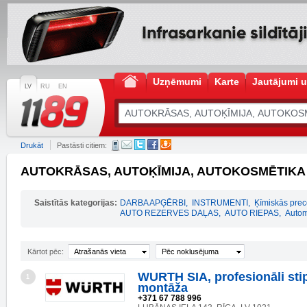
Uzņēmumi
Karte
Jautājumi u
LV
RU
EN
Drukāt
Pastāsti citiem:
AUTOKRĀSAS, AUTOĶĪMIJA, AUTOKOSMĒTIKA –
Saistītās kategorijas:
DARBA APĢĒRBI
,
INSTRUMENTI
,
Ķīmiskās prece
AUTO REZERVES DAĻAS
,
AUTO RIEPAS
,
Autom
Kārtot pēc:
Atrašanās vieta
Pēc noklusējuma
WURTH SIA, profesionāli sti
1
montāža
+371 67 788 996