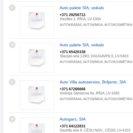
Auto palete SIA, veikals
9
+371 29256712
Viesītes 2, RĪGA, LV-1004
AUTOKRĀSAS, AUTOĶĪMIJA, AUTOKOSMĒTIKA
Auto palete SIA, veikals
10
+371 65420338
Stacijas iela 129O, DAUGAVPILS, LV-5403
AUTOKRĀSAS, AUTOĶĪMIJA, AUTOKOSMĒTIKA
Auto Villa autoserviss, Briljants, SIA
11
+371 67266666
Andreja Saharova 9a, RĪGA, LV-1082
AUTOKRĀSAS, AUTOĶĪMIJA, AUTOKOSMĒTIKA
Autogars, SIA
12
+371 64122831
Saulrītu iela 9, CĒSU NOV., CĒSIS, LV-4101