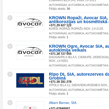
LUBĀNAS IELA 143, RĪGA, LV-1021
AUTOKRĀSAS, AUTOĶĪMIJA, AUTOKOSMĒTIKA
Filiāļu skaits:
30
KROWN Ropaži, Avocar SIA,
2
antikorozijas un kosmētiskā
+371 29 427 122
KURŠI, ROPAŽI, ROPAŽU NOV., LV-2135
AUTOKRĀSAS, AUTOĶĪMIJA, AUTOKOSMĒTIKA
Filiāļu skaits:
1
KROWN Ogre, Avocar SIA, au
3
autoķīmija veikals
+371 28 727 055
DAUGAVPILS IELA 5, CIEMUPE, OGRESGAL
NOV., LV-5001
AUTOKRĀSAS, AUTOĶĪMIJA, AUTOKOSMĒTIKA
Ripo DL SIA, autorezerves da
4
Grobiņā
+371 28 181 278
VĪTOLU IELA 12, DIENVIDKURZEMES NOV.,
AUTOKRĀSAS, AUTOĶĪMIJA, AUTOKOSMĒTIKA
Filiāļu skaits:
1
Albert Berner, SIA
5
+371 67840007