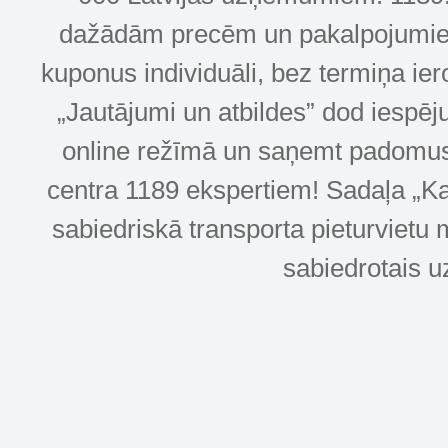
dažādām precēm un pakalpojumiem! 
kuponus individuāli, bez termiņa ie
„Jautājumi un atbildes” dod iespēj
online režīmā un saņemt padomus u
centra 1189 ekspertiem! Sadaļa „Kar
sabiedriskā transporta pieturvietu 
sabiedrotais u