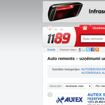
Uzņēm
LV
RU
EN
Drukāt
Pastāsti citiem:
Auto remonts – uzņēmumi un
Saistītās kategorijas:
AUTOSERVISA P
AUTOKRĀSAS, AU
Kārtot pēc:
Atrašanās vieta
Pēc nok
AUTEX SI
1
rezerves
+371 25 453 