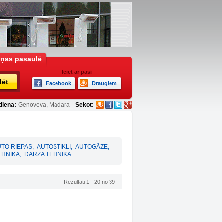
iņas pasaulē
Ieiet ar pasi
lēt
Facebook
Draugiem
diena:
Genoveva, Madara
Sekot:
UTO RIEPAS
,
AUTOSTIKLI
,
AUTOGĀZE
,
EHNIKA
,
DĀRZA TEHNIKA
Rezultāti 1 - 20 no 39