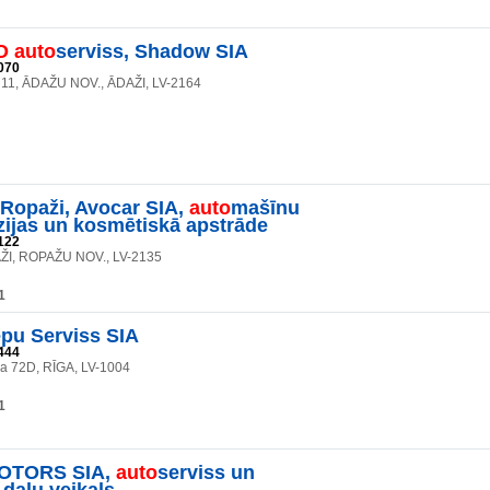
O
auto
serviss, Shadow SIA
070
11, ĀDAŽU NOV., ĀDAŽI, LV-2164
opaži, Avocar SIA,
auto
mašīnu
zijas un kosmētiskā apstrāde
122
ŽI, ROPAŽU NOV., LV-2135
1
pu Serviss SIA
444
la 72D, RĪGA, LV-1004
1
OTORS SIA,
auto
serviss un