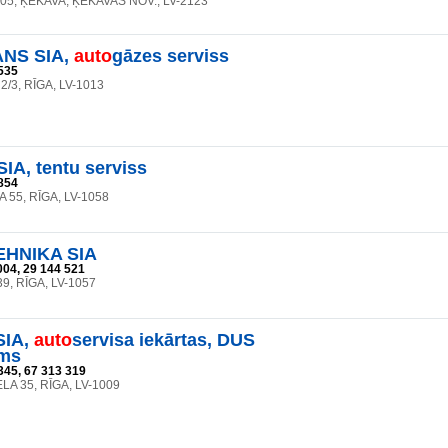
105, ĶEKAVA, ĶEKAVAS NOV., LV-2123
NS SIA,
auto
gāzes serviss
535
 2/3, RĪGA, LV-1013
IA, tentu serviss
854
 55, RĪGA, LV-1058
EHNIKA SIA
004, 29 144 521
 39, RĪGA, LV-1057
SIA,
auto
servisa iekārtas, DUS
ums
345, 67 313 319
LA 35, RĪGA, LV-1009