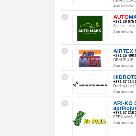
RĪGAS IELA 
Auto remonts
AUTO
MA
2
+371 26 675 
Skanstes iela
Auto remonts
AIRTEX S
3
+371 25 460 
GRAUDU IELA
Auto remonts
HIDROT
4
+371 67 114 
Dzirkaļu iela
Auto remonts
ARI-KO 
5
aprīkoj
+371 67 310 
PĒRNAVAS IE
Auto remonts