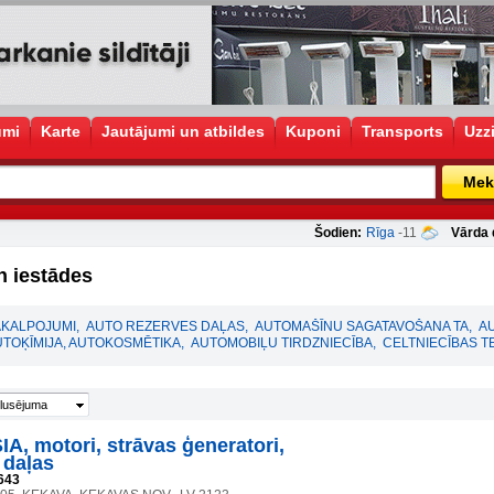
umi
Karte
Jautājumi un atbildes
Kuponi
Transports
Uzz
Mek
Šodien:
Rīga
-11
Vārda 
 iestādes
AKALPOJUMI
,
AUTO REZERVES DAĻAS
,
AUTOMAŠĪNU SAGATAVOŠANA TA
,
A
TOĶĪMIJA, AUTOKOSMĒTIKA
,
AUTOMOBIĻU TIRDZNIECĪBA
,
CELTNIECĪBAS T
lusējuma
A, motori, strāvas ģeneratori,
 daļas
643