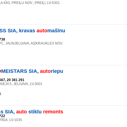
A 44G, PREIĻU NOV., PREIĻI, LV-5301
S SIA, kravas
auto
mašīnu
738
7C, JAUNJELGAVA, AIZKRAUKLES NOV.
O
MEISTARS SIA,
auto
riepu
567, 20 381 291
SEJA 5, JELGAVA, LV-3001
1
ss SIA,
auto
stiklu
remonts
722
, RĪGA, LV-1035