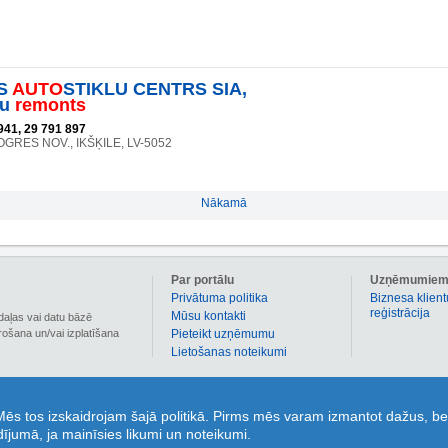
ES
AUTO
STIKLU CENTRS SIA,
lu
remonts
941, 29 791 897
 OGRES NOV., IKŠĶILE, LV-5052
Nākamā
Par portālu
Uzņēmumie
Privātuma politika
Biznesa klient
reģistrācija
Mūsu kontakti
daļas vai datu bāzē
irošana un/vai izplatīšana
Pieteikt uzņēmumu
Lietošanas noteikumi
 informāciju par vairāk nekā 90 000 Latvijas uzņēmumiem. 1189.lv sadaļā kuponi ir pieejami
 Mēs tos izskaidrojam šajā politikā. Pirms mēs varam izmantot dažus, be
nus individuāli, bez termiņa ierobežojumiem un kolektīvās ažiotāžās! Sadaļa „Jautājumi un atbi
adījumā, ja mainīsies likumi un noteikumi.
un atbildes no portāla lietotājiem un zvanu centra 1189 ekspertiem! Sadaļa „Karte’ – ērtai un