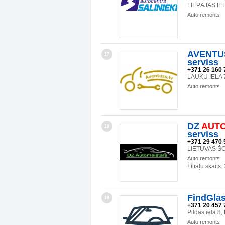
LIEPĀJAS IEL
Auto remonts
AVENTUS
17
serviss
+371 26 160 
LAUKU IELA 
Auto remonts
DZ
AUT
18
serviss
+371 29 470 
LIETUVAS ŠO
Auto remonts
Filiāļu skaits:
FindGla
19
+371 20 457 
Pildas iela 8
Auto remonts