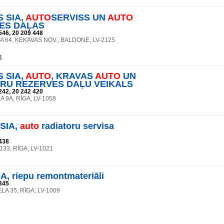
 SIA,
AUTO
SERVISS UN
AUTO
ES DAĻAS
546, 20 209 448
A 64, ĶEKAVAS NOV., BALDONE, LV-2125
1
 SIA,
AUTO
, KRAVAS
AUTO
UN
RU REZERVES DAĻU VEIKALS
242, 20 242 420
A 9A, RĪGA, LV-1058
SIA,
auto
radiatoru servisa
438
 133, RĪGA, LV-1021
IA, riepu remontmateriāli
345
LA 35, RĪGA, LV-1009