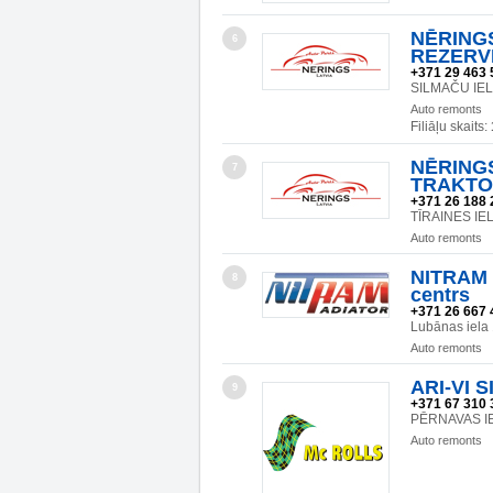
NĒRINGS
6
REZERV
+371 29 463 
SILMAČU IEL
Auto remonts
Filiāļu skaits:
NĒRINGS
7
TRAKTO
+371 26 188 
TĪRAINES IEL
Auto remonts
NITRAM 
8
centrs
+371 26 667 
Lubānas iela
Auto remonts
ARI-VI S
9
+371 67 310 
PĒRNAVAS IE
Auto remonts