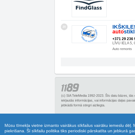
IKŠĶIL
20
auto
stik
+371 29 236 
LĪVU IELA 5,
Auto remonts
(c) SIA TeleMedia 1992-2023. Šīs datu bāzes, tās 
iekļautās informācijas, vai informācijas daļas pava
jebkādā formā stingri aizliegta.
1189.lv – Biznesa uzziņu portāls, piedāvā plašu
Mūsu tīmekļa vietne izmanto vairākus sīkfailus vairāku iemeslu dēļ.
Tā ir lieliska iespēja ietaupīt un izmantot kupo
piekrišana. Šī sīkfailu politika tiks periodiski pārskatīta un jebkurā g
jautājumus online režīmā un saņemt padomus 