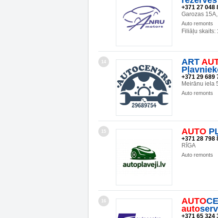
rezerves
+371 27 048 
Garozas 15A,
Auto remonts
Filiāļu skaits:
ART
AU
14
Pļavnie
+371 29 689 
Meirānu iela 
Auto remonts
AUTO
PĻ
15
+371 28 798 
RĪGA
Auto remonts
AUTO
CE
16
auto
ser
+371 65 324 