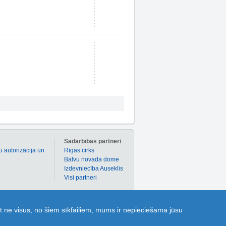
m
Sadarbības partneri
u autorizācija un
Rīgas cirks
Balvu novada dome
Izdevniecība Auseklis
Visi partneri
 atlaižu kuponi dažādām precēm un pakalpojumiem!
t ne visus, no šiem sīkfailiem, mums ir nepieciešama jūsu
ldes” dod iespēju katram 1189.lv lietotājam uzdot
 parocīgai dažādu objektu, t.sk. sabiedriskā