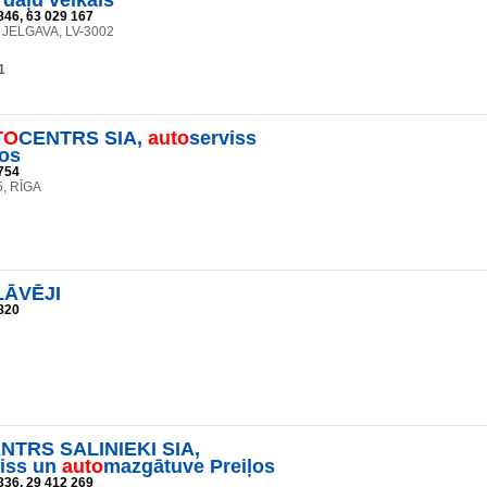
 daļu veikals
846, 63 029 167
 JELGAVA, LV-3002
1
TO
CENTRS SIA,
auto
serviss
kos
754
5, RĪGA
ĀVĒJI
820
NTRS SALINIEKI SIA,
viss un
auto
mazgātuve Preiļos
336, 29 412 269