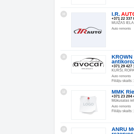
I.R.
AUT
10
+371 22 337 
MUIŽAS IELA 
Auto remonts
KROWN R
11
antikoro
+371 29 427 
KURŠI, ROPA
Auto remonts
Filiāļu skaits:
MMK Rie
12
+371 23 204 
Mūkusalas ie
Auto remonts
Filiāļu skaits:
ANRU M
13