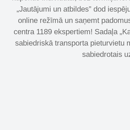
„Jautājumi un atbildes” dod iespēj
online režīmā un saņemt padomus u
centra 1189 ekspertiem! Sadaļa „Kar
sabiedriskā transporta pieturvietu 
sabiedrotais u