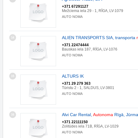
+371 67291127
Mežciema iela 29 - 1, RĪGA, LV-1079
AUTO NOMA
ALIEN TRANSPORTS SIA, transporta
14
+371 22474444
Bauskas iela 187, RĪGA, LV-1076
AUTO NOMA
ALTURS IK
15
+371 29 279 363
Tūristu 2 - 1, SALDUS, LV-3801
AUTO NOMA
Alvi Car Rental,
Auto
noma
Rīgā, Jūrma
16
+371 22111150
Zolitūdes iela 71B, RĪGA, LV-1029
AUTO NOMA