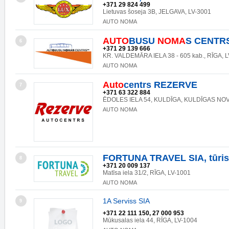
+371 29 824 499
Lietuvas šoseja 3B, JELGAVA, LV-3001
AUTO NOMA
AUTO
BUSU
NOMA
S CENTRS
6
+371 29 139 666
KR. VALDEMĀRA IELA 38 - 605 kab., RĪGA, 
AUTO NOMA
Auto
centrs REZERVE
7
+371 63 322 884
ĒDOLES IELA 54, KULDĪGA, KULDĪGAS NOV
AUTO NOMA
FORTUNA TRAVEL SIA, tūris
8
+371 20 009 137
Matīsa iela 31/2, RĪGA, LV-1001
AUTO NOMA
1A Serviss SIA
9
+371 22 111 150, 27 000 953
Mūkusalas iela 44, RĪGA, LV-1004