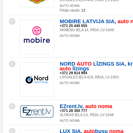
LATGALES IELA 449, RĪGA, LV-1063
AUTO NOMA
Filiāļu skaits:
12
MOBIRE LATVIJA SIA,
auto
2
+371 25 440 055
AKMEŅU IELA 14, RĪGA, LV-1048
AUTO NOMA
NORD
AUTO
LĪZINGS SIA, kr
3
auto
līzings
+371 29 914 994
LATGALES IELA 418, RĪGA, LV-1063
AUTO NOMA
EZrent.lv,
auto
noma
4
+371 28 300 777
SLOKAS IELA 1/1, RĪGA, LV-1048
AUTO NOMA
LUX SIA,
auto
busu
noma
5