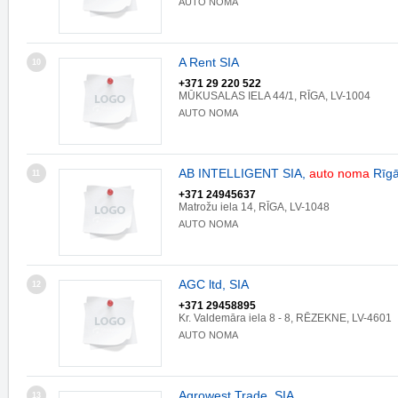
AUTO NOMA
A Rent SIA
10
+371 29 220 522
MŪKUSALAS IELA 44/1, RĪGA, LV-1004
AUTO NOMA
AB INTELLIGENT SIA,
auto
noma
Rīg
11
+371 24945637
Matrožu iela 14, RĪGA, LV-1048
AUTO NOMA
AGC ltd, SIA
12
+371 29458895
Kr. Valdemāra iela 8 - 8, RĒZEKNE, LV-4601
AUTO NOMA
Agrowest Trade, SIA
13