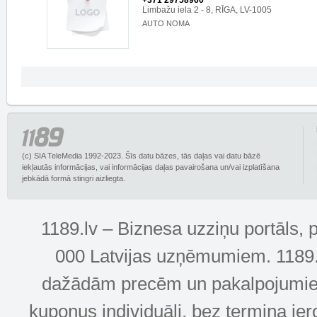
+371 29758960
Limbažu iela 2 - 8, RĪGA, LV-1005
AUTO NOMA
(c) SIA TeleMedia 1992-2023. Šīs datu bāzes, tās daļas vai datu bāzē
iekļautās informācijas, vai informācijas daļas pavairošana un/vai izplatīšana
jebkādā formā stingri aizliegta.
1189.lv – Biznesa uzziņu portāls, 
000 Latvijas uzņēmumiem. 1189.lv
dažādām precēm un pakalpojumiem! 
kuponus individuāli, bez termiņa ie