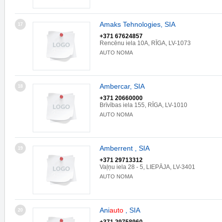
Amaks Tehnologies, SIA
17
+371 67624857
Rencēnu iela 10A, RĪGA, LV-1073
AUTO NOMA
Ambercar, SIA
18
+371 20660000
Brīvības iela 155, RĪGA, LV-1010
AUTO NOMA
Amberrent , SIA
19
+371 29713312
Vaļņu iela 28 - 5, LIEPĀJA, LV-3401
AUTO NOMA
Ani
auto
, SIA
20