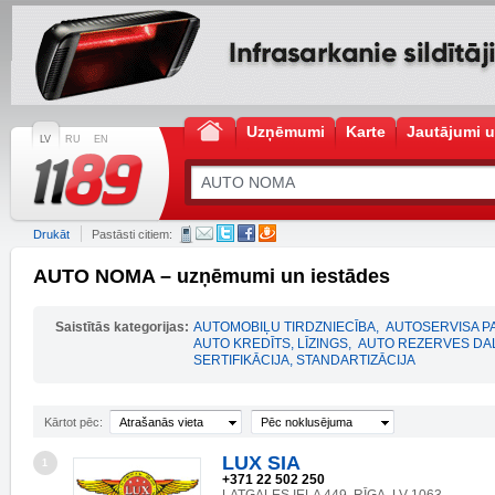
Uzņēmumi
Karte
Jautājumi u
LV
RU
EN
Drukāt
Pastāsti citiem:
AUTO NOMA – uzņēmumi un iestādes
Saistītās kategorijas:
AUTOMOBIĻU TIRDZNIECĪBA
,
AUTOSERVISA P
AUTO KREDĪTS, LĪZINGS
,
AUTO REZERVES DA
SERTIFIKĀCIJA, STANDARTIZĀCIJA
Kārtot pēc:
Atrašanās vieta
Pēc noklusējuma
LUX SIA
1
+371 22 502 250