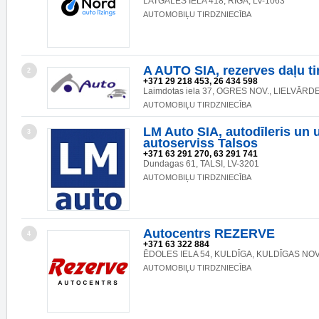
LATGALES IELA 418, RĪGA, LV-1063
AUTOMOBIĻU TIRDZNIECĪBA
A AUTO SIA, rezerves daļu ti
2
+371 29 218 453, 26 434 598
Laimdotas iela 37, OGRES NOV., LIELVĀRDE
AUTOMOBIĻU TIRDZNIECĪBA
LM Auto SIA, autodīleris un 
3
autoserviss Talsos
+371 63 291 270, 63 291 741
Dundagas 61, TALSI, LV-3201
AUTOMOBIĻU TIRDZNIECĪBA
Autocentrs REZERVE
4
+371 63 322 884
ĒDOLES IELA 54, KULDĪGA, KULDĪGAS NOV
AUTOMOBIĻU TIRDZNIECĪBA