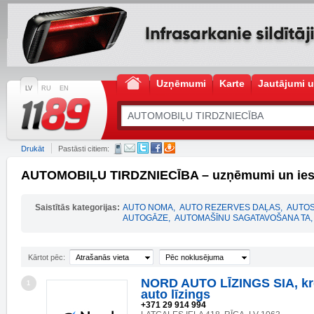
Uzņēmumi
Karte
Jautājumi u
LV
RU
EN
Drukāt
Pastāsti citiem:
AUTOMOBIĻU TIRDZNIECĪBA – uzņēmumi un ies
Saistītās kategorijas:
AUTO NOMA
,
AUTO REZERVES DAĻAS
,
AUTOS
AUTOGĀZE
,
AUTOMAŠĪNU SAGATAVOŠANA TA
,
Kārtot pēc:
Atrašanās vieta
Pēc noklusējuma
NORD AUTO LĪZINGS SIA, kr
1
auto līzings
+371 29 914 994