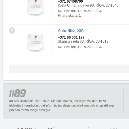
+371 67408700
Kārļa Ulmaņa gatve 90, RĪGA, LV-1046
AUTOMOBIĻU TIRDZNIECĪBA
Filiāļu skaits:
1
Auto Blitz, SIA
20
+371 66 001 177
Skanstes iela 33, RĪGA, LV-1013
AUTOMOBIĻU TIRDZNIECĪBA
(c) SIA TeleMedia 1992-2023. Šīs datu bāzes, tās daļas vai datu bāzē
iekļautās informācijas, vai informācijas daļas pavairošana un/vai izplatīšana
jebkādā formā stingri aizliegta.