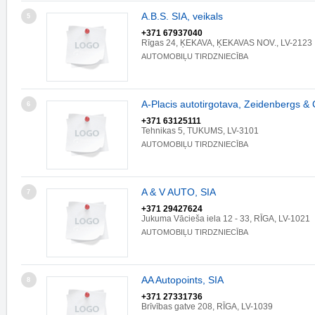
A.B.S. SIA, veikals
5
+371 67937040
Rīgas 24, ĶEKAVA, ĶEKAVAS NOV., LV-2123
AUTOMOBIĻU TIRDZNIECĪBA
A-Placis autotirgotava, Zeidenbergs & 
6
+371 63125111
Tehnikas 5, TUKUMS, LV-3101
AUTOMOBIĻU TIRDZNIECĪBA
A & V AUTO, SIA
7
+371 29427624
Jukuma Vācieša iela 12 - 33, RĪGA, LV-1021
AUTOMOBIĻU TIRDZNIECĪBA
AA Autopoints, SIA
8
+371 27331736
Brīvības gatve 208, RĪGA, LV-1039