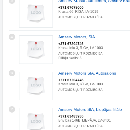
Amserv Krasta autocentrs, Amserv Kra
12
+371 67078000
Krasta 66, RĪGA, LV-1019
AUTOMOBIĻU TIRDZNIECĪBA
Amserv Motors, SIA
13
+371 67204746
Krasta iela 3, RĪGA, LV-1003
AUTOMOBIĻU TIRDZNIECĪBA
Filiāļu skaits:
3
Amserv Motors SIA, Autosalons
14
+371 67204746
Krasta iela 3, RĪGA, LV-1003
AUTOMOBIĻU TIRDZNIECĪBA
Amserv Motors SIA, Liepājas filiāle
15
+371 63483930
Brīvības 146B, LIEPĀJA, LV-3401
AUTOMOBIĻU TIRDZNIECĪBA