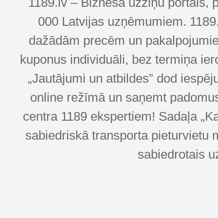
1189.lv – Biznesa uzziņu portāls, 
000 Latvijas uzņēmumiem. 1189.lv
dažādām precēm un pakalpojumiem! 
kuponus individuāli, bez termiņa ie
„Jautājumi un atbildes” dod iespēj
online režīmā un saņemt padomus u
centra 1189 ekspertiem! Sadaļa „Kar
sabiedriskā transporta pieturvietu 
sabiedrotais u