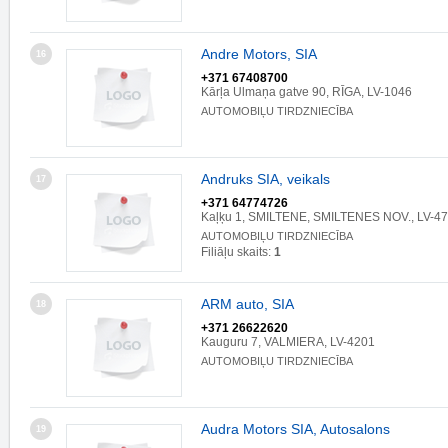
Andre Motors, SIA
16
+371 67408700
Kārļa Ulmaņa gatve 90, RĪGA, LV-1046
AUTOMOBIĻU TIRDZNIECĪBA
Andruks SIA, veikals
17
+371 64774726
Kaļķu 1, SMILTENE, SMILTENES NOV., LV-4
AUTOMOBIĻU TIRDZNIECĪBA
Filiāļu skaits:
1
ARM auto, SIA
18
+371 26622620
Kauguru 7, VALMIERA, LV-4201
AUTOMOBIĻU TIRDZNIECĪBA
Audra Motors SIA, Autosalons
19