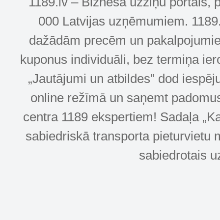
1189.lv – Biznesa uzziņu portāls, 
000 Latvijas uzņēmumiem. 1189.lv
dažādām precēm un pakalpojumiem! 
kuponus individuāli, bez termiņa ie
„Jautājumi un atbildes” dod iespēj
online režīmā un saņemt padomus u
centra 1189 ekspertiem! Sadaļa „Kar
sabiedriskā transporta pieturvietu 
sabiedrotais u