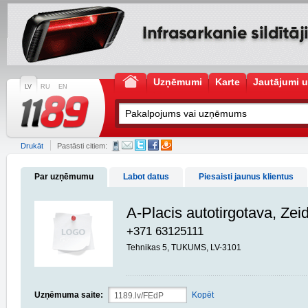
Uzņēmumi
Karte
Jautājumi u
LV
RU
EN
Drukāt
Pastāsti citiem:
Par uzņēmumu
Labot datus
Piesaisti jaunus klientus
A-Placis autotirgotava, Ze
+371 63125111
Tehnikas 5, TUKUMS, LV-3101
Uzņēmuma saite:
Kopēt