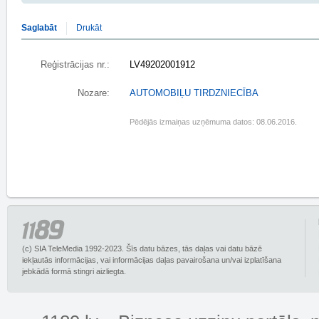
Saglabāt
Drukāt
Reģistrācijas nr.:
LV49202001912
Nozare:
AUTOMOBIĻU TIRDZNIECĪBA
Pēdējās izmaiņas uzņēmuma datos: 08.06.2016.
(c) SIA TeleMedia 1992-2023. Šīs datu bāzes, tās daļas vai datu bāzē
iekļautās informācijas, vai informācijas daļas pavairošana un/vai izplatīšana
jebkādā formā stingri aizliegta.