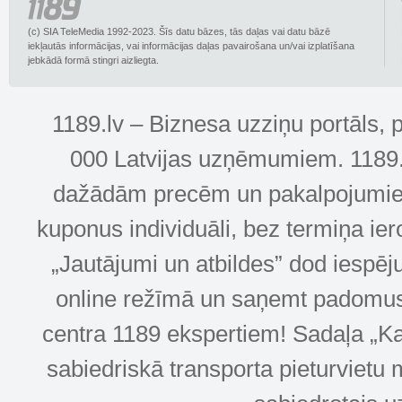
(c) SIA TeleMedia 1992-2023. Šīs datu bāzes, tās daļas vai datu bāzē
iekļautās informācijas, vai informācijas daļas pavairošana un/vai izplatīšana
jebkādā formā stingri aizliegta.
1189.lv – Biznesa uzziņu portāls, 
000 Latvijas uzņēmumiem. 1189.lv
dažādām precēm un pakalpojumiem! 
kuponus individuāli, bez termiņa ie
„Jautājumi un atbildes” dod iespēj
online režīmā un saņemt padomus u
centra 1189 ekspertiem! Sadaļa „Kar
sabiedriskā transporta pieturvietu 