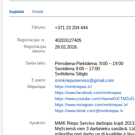
Saglabāt
Drukāt
Tālrunis:
+371 23 204 444
Reģistrācijas nr.:
40203127405
Reģistrācijas
28.02.2018.
datums:
Darba laiks:
Pirmdiena-Piektdiena: 9:00 – 19:00
Sestdiena 9:00 – 17:00
Svētdiena Slēgts
E-pasts:
mmkriepuserviss@gmail.com
Mājaslapa:
https://mmkriepas.lv/
https://www.facebook.com/mmkriepas
https://www.youtube.com/channel/UCTMZn
https://www.instagram.com/mmkriepas.lv/
https://www.tiktok.com/@mmkriepas.lv
Apraksts:
MMK Riepu Serviss darbojas kopš 2013
Mežciemā vien 3 darbinieku sastāvā. Līdz
mīlestība pret darbu un tā kvalitāte ir 