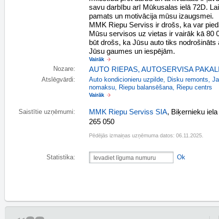
savu darbību arī Mūkusalas ielā 72D. Laimī
pamats un motivācija mūsu izaugsmei.
MMK Riepu Serviss ir drošs, ka var piedāvā
Mūsu servisos uz vietas ir vairāk kā 80 0
būt drošs, ka Jūsu auto tiks nodrošināts
Jūsu gaumes un iespējām.
Vairāk
Nozare:
AUTO RIEPAS
,
AUTOSERVISA PAKAL
Atslēgvārdi:
Auto kondicionieru uzpilde
,
Disku remonts
,
Ja
nomaksu
,
Riepu balansēšana
,
Riepu centrs
Vairāk
MMK Riepu Serviss SIA
, Biķernieku iel
Saistītie uzņēmumi:
265 050
Pēdējās izmaiņas uzņēmuma datos: 06.11.2025.
Statistika:
Ok