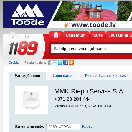
Uzņēmumi
Karte
Jautājumi u
LV
RU
EN
Drukāt
Pastāsti citiem:
Par uzņēmumu
Labot datus
Piesaisti jaunus klientus
MMK Riepu Serviss SIA
+371 23 204 444
Mūkusalas iela 72D, RĪGA, LV-1004
Uzņēmuma saite:
Kopēt