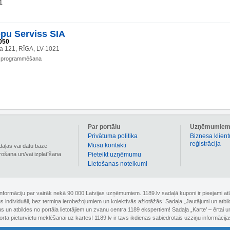
1
pu Serviss SIA
050
la 121, RĪGA, LV-1021
 programmēšana
Par portālu
Uzņēmumie
Privātuma politika
Biznesa klient
reģistrācija
Mūsu kontakti
daļas vai datu bāzē
irošana un/vai izplatīšana
Pieteikt uzņēmumu
Lietošanas noteikumi
 informāciju par vairāk nekā 90 000 Latvijas uzņēmumiem. 1189.lv sadaļā kuponi ir pieejami
nus individuāli, bez termiņa ierobežojumiem un kolektīvās ažiotāžās! Sadaļa „Jautājumi un atbi
un atbildes no portāla lietotājiem un zvanu centra 1189 ekspertiem! Sadaļa „Karte’ – ērtai un
orta pieturvietu meklēšanai uz kartes! 1189.lv ir tavs ikdienas sabiedrotais uzziņu informācija