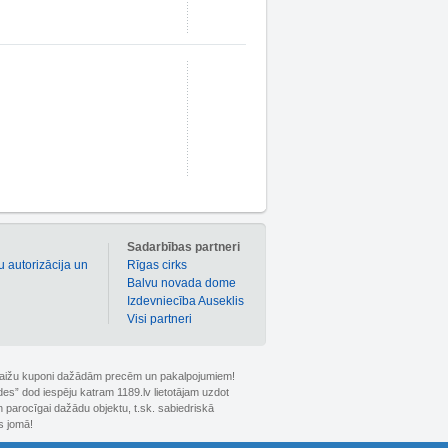
m
Sadarbības partneri
u autorizācija un
Rīgas cirks
Balvu novada dome
Izdevniecība Auseklis
Visi partneri
 atlaižu kuponi dažādām precēm un pakalpojumiem!
ldes” dod iespēju katram 1189.lv lietotājam uzdot
 parocīgai dažādu objektu, t.sk. sabiedriskā
s jomā!