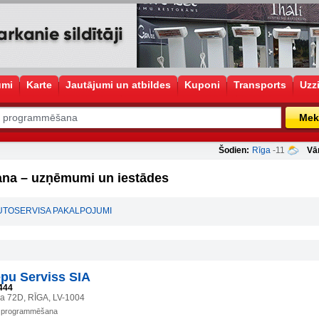
umi
Karte
Jautājumi un atbildes
Kuponi
Transports
Uzz
Mek
Šodien:
Rīga
-11
Vā
na – uzņēmumi un iestādes
UTOSERVISA PAKALPOJUMI
pu Serviss SIA
444
la 72D, RĪGA, LV-1004
 programmēšana