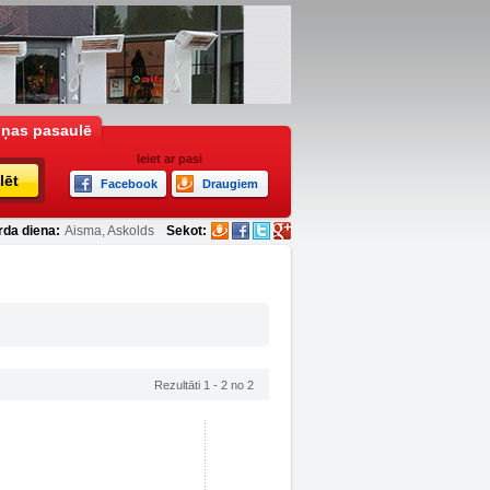
iņas pasaulē
Ieiet ar pasi
lēt
Facebook
Draugiem
rda diena:
Aisma, Askolds
Sekot:
Rezultāti 1 - 2 no 2