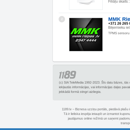
Filiāļu skaits:
MMK Rie
2
+371 26 265 
Biķernieku ie
TPMS sensoru
(c) SIA TeleMedia 1992-2023. Šīs datu bāzes, tās 
iekļautās informācijas, vai informācijas daļas pava
jebkādā formā stingri aizliegta.
1189.lv – Biznesa uzziņu portāls, piedāvā plašu
Tā ir lieliska iespēja ietaupīt un izmantot kupo
jautājumus online režīmā un saņemt padomus 
transp