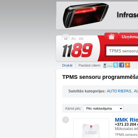
Uzņēm
LV
RU
EN
Drukāt
Pastāsti citiem:
TPMS sensoru programmēša
Saistītās kategorijas:
AUTO RIEPAS
,
A
Kārtot pēc:
Pēc noklusējuma
MMK Rie
1
+371 23 204 
Mūkusalas ie
TPMS sensoru