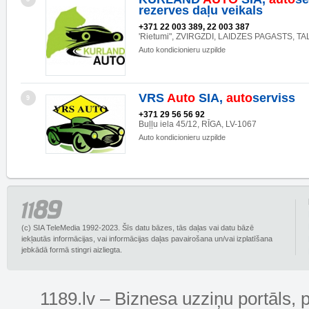
rezerves daļu veikals
+371 22 003 389, 22 003 387
'Rietumi", ZVIRGZDI, LAIDZES PAGASTS, TA
Auto kondicionieru uzpilde
VRS
Auto
SIA,
auto
serviss
9
+371 29 56 56 92
Buļļu iela 45/12, RĪGA, LV-1067
Auto kondicionieru uzpilde
(c) SIA TeleMedia 1992-2023. Šīs datu bāzes, tās daļas vai datu bāzē
iekļautās informācijas, vai informācijas daļas pavairošana un/vai izplatīšana
jebkādā formā stingri aizliegta.
1189.lv – Biznesa uzziņu portāls, 