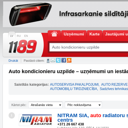
Uzņēmumi
Karte
Jautājumi u
LV
RU
EN
Drukāt
Pastāsti citiem:
Auto kondicionieru uzpilde – uzņēmumi un iestā
Saistītās kategorijas:
AUTOSERVISA PAKALPOJUMI
,
AUTO REZERVE
AUTOMOBIĻU TIRDZNIECĪBA
,
Sadzīves tehnika
Kārtot pēc:
Atrašanās vieta
Pēc noklusējuma
NITRAM SIA,
auto
radiatoru 
1
centrs
+371 26 667 438