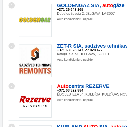
GOLDENGAZ SIA,
auto
gāze
5
+371 29 643 165
Dobeles šoseja 2, JELGAVA, LV-3007
Auto kondicionieru uzpilde
ZET-R SIA, sadzīves tehnika
6
+371 63 026 247, 27 028 422
Katoļu iela 7A, JELGAVA, LV-3001
Auto kondicionieru uzpilde
Auto
centrs REZERVE
7
+371 63 322 884
ĒDOLES IELA 54, KULDĪGA, KULDĪGAS NOV
Auto kondicionieru uzpilde
KURLAND
AUTO
SIA,
auto
se
8