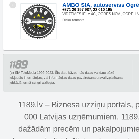
AMBO SIA, autoserviss Ogrē
8
+371 26 197 987, 22 010 195
VIDZEMES IELA 4C, OGRES NOV., OGRE, L
Disku remonts
(c) SIA TeleMedia 1992-2023. Šīs datu bāzes, tās daļas vai datu bāzē
iekļautās informācijas, vai informācijas daļas pavairošana un/vai izplatīšana
jebkādā formā stingri aizliegta.
1189.lv – Biznesa uzziņu portāls, 
000 Latvijas uzņēmumiem. 1189.lv
dažādām precēm un pakalpojumiem! 