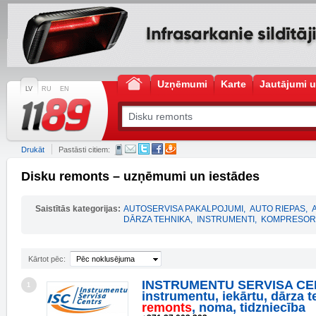
Uzņēmumi
Karte
Jautājumi u
LV
RU
EN
Drukāt
Pastāsti citiem:
Disku remonts – uzņēmumi un iestādes
Saistītās kategorijas:
AUTOSERVISA PAKALPOJUMI
,
AUTO RIEPAS
,
DĀRZA TEHNIKA
,
INSTRUMENTI
,
KOMPRESOR
Kārtot pēc:
Pēc noklusējuma
INSTRUMENTU SERVISA CE
1
instrumentu, iekārtu, dārza 
remonts
, noma, tidzniecība