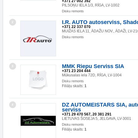
+371 27 002 392
PILSOŅU IELA 1/3, RĪGA, LV-1002
Disku remonts
I.R. AUTO autoserviss, Sha
2
+371 22 337 070
MUIŽAS IELA 11, ĀDAŽU NOV., ĀDAŽI, LV-21
Disku remonts
MMK Riepu Serviss SIA
3
+371 23 204 444
Mūkusalas iela 72D, RĪGA, LV-1004
Disku remonts
Filiāļu skaits:
1
DZ AUTOMEISTARS SIA, aut
4
serviss
+371 29 470 567, 20 381 291
LIETUVAS ŠOSEJA 5, JELGAVA, LV-3001
Disku remonts
Filiāļu skaits:
1