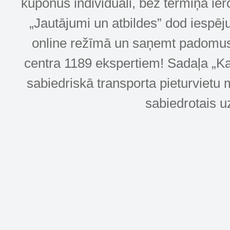
kuponus individuāli, bez termiņa ie
„Jautājumi un atbildes” dod iespēj
online režīmā un saņemt padomus u
centra 1189 ekspertiem! Sadaļa „Kar
sabiedriskā transporta pieturvietu 
sabiedrotais u