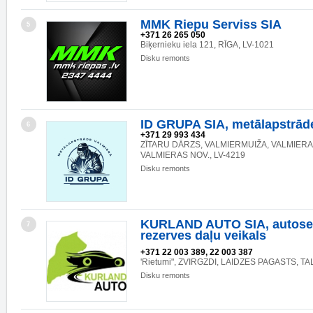
MMK Riepu Serviss SIA
5
+371 26 265 050
Biķernieku iela 121, RĪGA, LV-1021
Disku remonts
ID GRUPA SIA, metālapstrād
6
+371 29 993 434
ZĪTARU DĀRZS, VALMIERMUIŽA, VALMIERA
VALMIERAS NOV., LV-4219
Disku remonts
KURLAND AUTO SIA, autoser
7
rezerves daļu veikals
+371 22 003 389, 22 003 387
'Rietumi", ZVIRGZDI, LAIDZES PAGASTS, TA
Disku remonts