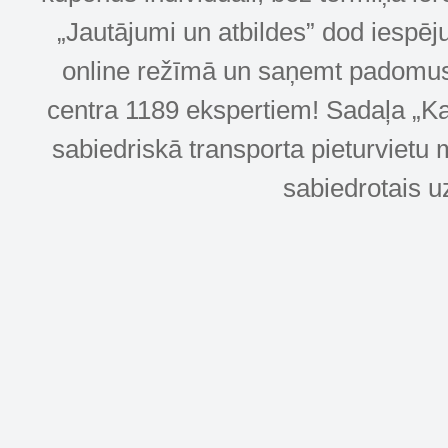
„Jautājumi un atbildes” dod iespēj
online režīmā un saņemt padomus u
centra 1189 ekspertiem! Sadaļa „Kar
sabiedriskā transporta pieturvietu 
sabiedrotais u