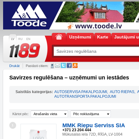
Uzņēmumi
Karte
Jautājumi u
LV
RU
EN
Drukāt
Pastāsti citiem:
Savirzes regulēšana – uzņēmumi un iestādes
Saistītās kategorijas:
AUTOSERVISA PAKALPOJUMI
,
AUTO RIEPAS
,
AUTOTRANSPORTA PAKALPOJUMI
Kārtot pēc:
Atrašanās vieta
Pēc noklusējuma
MMK Riepu Serviss SIA
1
+371 23 204 444
Mūkusalas iela 72D, RĪGA, LV-1004