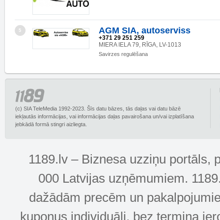
AGM SIA, autoserviss
5
+371 29 251 259
MIERA IELA 79, RĪGA, LV-1013
Savirzes regulēšana
(c) SIA TeleMedia 1992-2023. Šīs datu bāzes, tās daļas vai datu bāzē
iekļautās informācijas, vai informācijas daļas pavairošana un/vai izplatīšana
jebkādā formā stingri aizliegta.
1189.lv – Biznesa uzziņu portāls, 
000 Latvijas uzņēmumiem. 1189.lv
dažādām precēm un pakalpojumiem! 
kuponus individuāli, bez termiņa ie