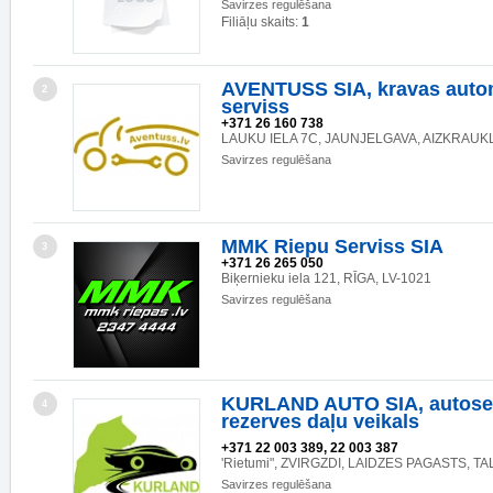
Savirzes regulēšana
Filiāļu skaits:
1
AVENTUSS SIA, kravas auto
2
serviss
+371 26 160 738
LAUKU IELA 7C, JAUNJELGAVA, AIZKRAUK
Savirzes regulēšana
MMK Riepu Serviss SIA
3
+371 26 265 050
Biķernieku iela 121, RĪGA, LV-1021
Savirzes regulēšana
KURLAND AUTO SIA, autoser
4
rezerves daļu veikals
+371 22 003 389, 22 003 387
'Rietumi", ZVIRGZDI, LAIDZES PAGASTS, TA
Savirzes regulēšana