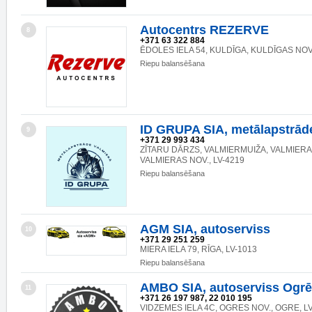
Autocentrs REZERVE
8
+371 63 322 884
ĒDOLES IELA 54, KULDĪGA, KULDĪGAS NOV
Riepu balansēšana
ID GRUPA SIA, metālapstrād
9
+371 29 993 434
ZĪTARU DĀRZS, VALMIERMUIŽA, VALMIERA
VALMIERAS NOV., LV-4219
Riepu balansēšana
AGM SIA, autoserviss
10
+371 29 251 259
MIERA IELA 79, RĪGA, LV-1013
Riepu balansēšana
AMBO SIA, autoserviss Ogrē
11
+371 26 197 987, 22 010 195
VIDZEMES IELA 4C, OGRES NOV., OGRE, L