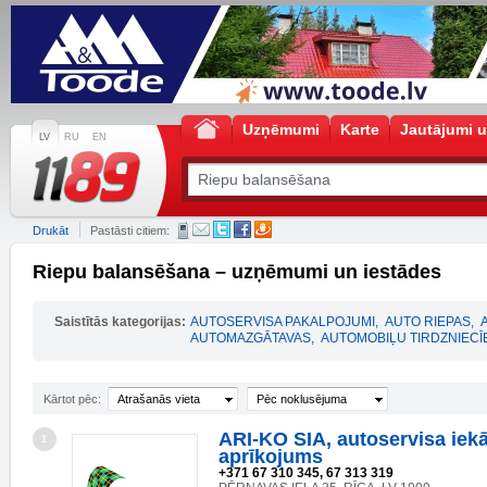
Uzņēmumi
Karte
Jautājumi u
LV
RU
EN
Drukāt
Pastāsti citiem:
Riepu balansēšana – uzņēmumi un iestādes
Saistītās kategorijas:
AUTOSERVISA PAKALPOJUMI
,
AUTO RIEPAS
,
AUTOMAZGĀTAVAS
,
AUTOMOBIĻU TIRDZNIECĪ
Kārtot pēc:
Atrašanās vieta
Pēc noklusējuma
ARI-KO SIA, autoservisa iek
1
aprīkojums
+371 67 310 345, 67 313 319