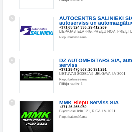
AUTOCENTRS SALINIEKI SI
5
autoserviss un automazgātuv
+371 65 324 336, 29 412 269
LIEPĀJAS IELA 44G, PREIĻU NOV., PREIĻI, 
Riepu balansēšana
DZ AUTOMEISTARS SIA, aut
6
serviss
+371 29 470 567, 20 381 291
LIETUVAS ŠOSEJA 5, JELGAVA, LV-3001
Riepu balansēšana
Filiāļu skaits:
1
MMK
Riepu
Serviss SIA
7
+371 26 265 050
Biķernieku iela 121, RĪGA, LV-1021
Riepu balansēšana