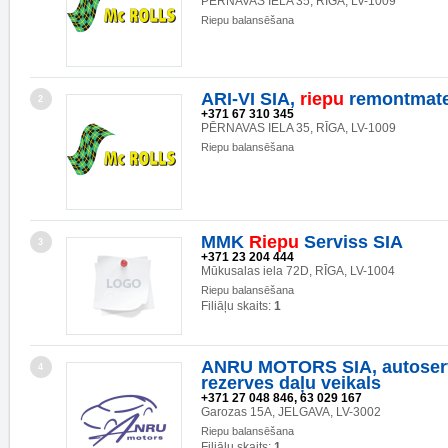
PĒRNAVAS IELA 35, RĪGA, LV-1009
Riepu balansēšana
ARI-VI SIA,
riepu
remontmater
2
+371 67 310 345
PĒRNAVAS IELA 35, RĪGA, LV-1009
Riepu balansēšana
MMK
Riepu
Serviss SIA
3
+371 23 204 444
Mūkusalas iela 72D, RĪGA, LV-1004
Riepu balansēšana
Filiāļu skaits:
1
ANRU MOTORS SIA, autoser
4
rezerves daļu veikals
+371 27 048 846, 63 029 167
Garozas 15A, JELGAVA, LV-3002
Riepu balansēšana
Filiāļu skaits:
1