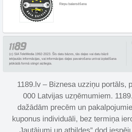
Riepu balansēšana
(c) SIA TeleMedia 1992-2023. Šīs datu bāzes, tās daļas vai datu bāzē
iekļautās informācijas, vai informācijas daļas pavairošana un/vai izplatīšana
jebkādā formā stingri aizliegta.
1189.lv – Biznesa uzziņu portāls, 
000 Latvijas uzņēmumiem. 1189.lv
dažādām precēm un pakalpojumiem! 
kuponus individuāli, bez termiņa ie
„Jautājumi un atbildes” dod iespēj