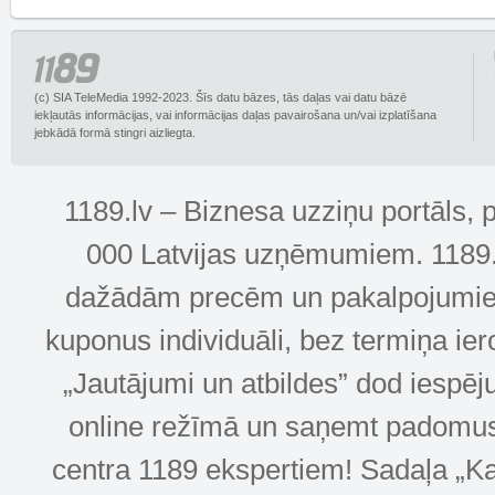
(c) SIA TeleMedia 1992-2023. Šīs datu bāzes, tās daļas vai datu bāzē
iekļautās informācijas, vai informācijas daļas pavairošana un/vai izplatīšana
jebkādā formā stingri aizliegta.
1189.lv – Biznesa uzziņu portāls, 
000 Latvijas uzņēmumiem. 1189.lv
dažādām precēm un pakalpojumiem! 
kuponus individuāli, bez termiņa ie
„Jautājumi un atbildes” dod iespēj
online režīmā un saņemt padomus u
centra 1189 ekspertiem! Sadaļa „Kar