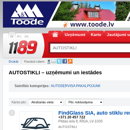
Uzņēmumi
Karte
Jautājumi u
LV
RU
EN
Drukāt
Pastāsti citiem:
AUTOSTIKLI – uzņēmumi un iestādes
Saistītās kategorijas:
AUTOSERVISA PAKALPOJUMI
Kārtot pēc:
Atrašanās vieta
Pēc noklusējuma
FindGlass SIA, auto stiklu r
1
+371 20 457 722
Pildas iela 8, RĪGA, LV-1035
AUTOSTIKLI