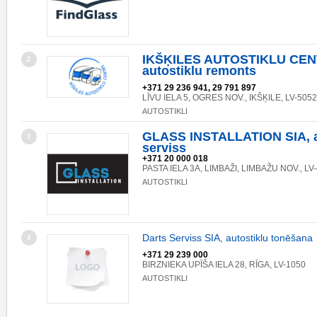
IKŠĶILES AUTOSTIKLU CEN
2
autostiklu remonts
+371 29 236 941, 29 791 897
LĪVU IELA 5, OGRES NOV., IKŠĶILE, LV-5052
AUTOSTIKLI
GLASS INSTALLATION SIA, a
3
serviss
+371 20 000 018
PASTA IELA 3A, LIMBAŽI, LIMBAŽU NOV., LV
AUTOSTIKLI
Darts Serviss SIA, autostiklu tonēšana
4
+371 29 239 000
BIRZNIEKA UPĪŠA IELA 28, RĪGA, LV-1050
AUTOSTIKLI