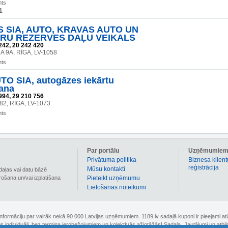
nts
1
 SIA, AUTO, KRAVAS AUTO UN
RU REZERVES DAĻU VEIKALS
242, 20 242 420
A 9A, RĪGA, LV-1058
nts
O SIA, autogāzes iekārtu
ana
994, 29 210 756
 82, RĪGA, LV-1073
nts
Par portālu
Uzņēmumie
Privātuma politika
Biznesa klient
reģistrācija
Mūsu kontakti
daļas vai datu bāzē
irošana un/vai izplatīšana
Pieteikt uzņēmumu
Lietošanas noteikumi
 informāciju par vairāk nekā 90 000 Latvijas uzņēmumiem. 1189.lv sadaļā kuponi ir pieejami
nus individuāli, bez termiņa ierobežojumiem un kolektīvās ažiotāžās! Sadaļa „Jautājumi un atbi