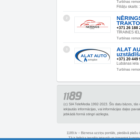
Turbīnas remo
Filiāļu skaits:
NĒRINGS
2
TRAKTO
+371 26 188 
TĪRAINES IEL
Turbīnas remo
ALAT AUT
3
uzstādīš
+371 20 449 
Lubānas iela
Turbīnas remo
(c) SIA TeleMedia 1992-2023. Šīs datu bāzes, tās 
iekļautās informācijas, vai informācijas daļas pava
jebkādā formā stingri aizliegta.
1189.lv – Biznesa uzziņu portāls, piedāvā plašu
Tā ir lieliska iespēja ietaupīt un izmantot kupo