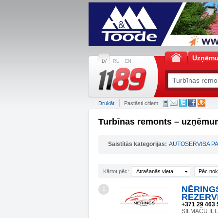
Uzņēm
LV
RU
EN
Drukāt
Pastāsti citiem:
Turbīnas remonts – uzņēmum
Saistītās kategorijas:
AUTOSERVISA P
Kārtot pēc:
Atrašanās vieta
Pēc nok
NĒRINGS
1
REZERV
+371 29 463 
SILMAČU IEL