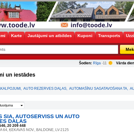
umi
Karte
Jautājumi un atbildes
Kuponi
Transports
Uzz
Mek
Šodien:
Rīga
-11
Vārda dien
i un iestādes
AKALPOJUMI
,
AUTO REZERVES DAĻAS
,
AUTOMAŠĪNU SAGATAVOŠANA TA
,
A
lusējuma
 SIA, AUTOSERVISS UN AUTO
ES DAĻAS
546, 20 209 448
A 64, ĶEKAVAS NOV., BALDONE, LV-2125