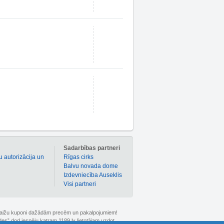
m
Sadarbības partneri
u autorizācija un
Rīgas cirks
Balvu novada dome
Izdevniecība Auseklis
Visi partneri
 atlaižu kuponi dažādām precēm un pakalpojumiem!
ldes” dod iespēju katram 1189.lv lietotājam uzdot