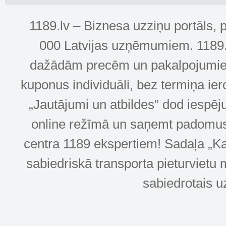
1189.lv – Biznesa uzziņu portāls, 
000 Latvijas uzņēmumiem. 1189.lv
dažādām precēm un pakalpojumiem! 
kuponus individuāli, bez termiņa ie
„Jautājumi un atbildes” dod iespēj
online režīmā un saņemt padomus u
centra 1189 ekspertiem! Sadaļa „Kar
sabiedriskā transporta pieturvietu 
sabiedrotais u