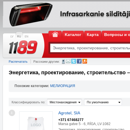
Kаталог
Карта
Вопросы и 
LV
RU
EN
Распечатать
Расскажи другим:
Энергетика, проектирование, строительство 
Похожие категории:
МЕЛИОРАЦИЯ
Классифицировать по:
Местонахождения
По умолчанию
Agrotel, SIA
1
+371 67468277
Marsa gatve 5 - 6, RĪGA, LV-1082
Энергетика, проектирование, строительство