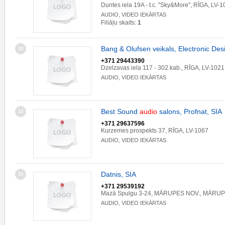
Duntes iela 19A - t.c. "Sky&More", RĪGA, LV-
AUDIO, VIDEO IEKĀRTAS
Filiāļu skaits:
1
Bang & Olufsen veikals, Electronic Des
13
+371 29443390
Dzelzavas iela 117 - 302.kab., RĪGA, LV-1021
AUDIO, VIDEO IEKĀRTAS
Best Sound
audio
salons, Profnat, SIA
14
+371 29637596
Kurzemes prospekts 37, RĪGA, LV-1067
AUDIO, VIDEO IEKĀRTAS
Datnis, SIA
15
+371 29539192
Mazā Spulgu 3-24, MĀRUPES NOV., MĀRUP
AUDIO, VIDEO IEKĀRTAS