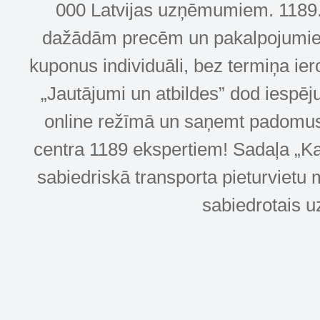
000 Latvijas uzņēmumiem. 1189.lv
dažādām precēm un pakalpojumiem! 
kuponus individuāli, bez termiņa ie
„Jautājumi un atbildes” dod iespēj
online režīmā un saņemt padomus u
centra 1189 ekspertiem! Sadaļa „Kar
sabiedriskā transporta pieturvietu 
sabiedrotais u