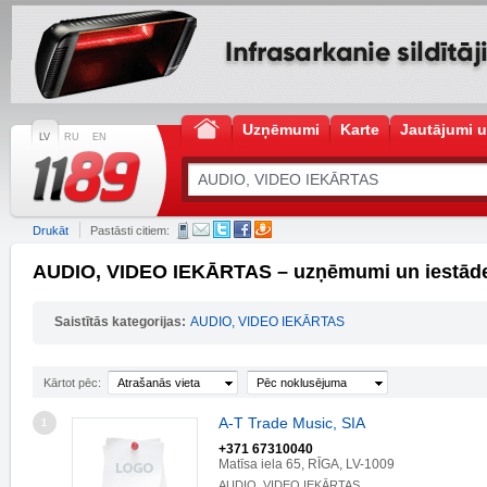
Uzņēmumi
Karte
Jautājumi u
LV
RU
EN
Drukāt
Pastāsti citiem:
AUDIO, VIDEO IEKĀRTAS – uzņēmumi un iestād
Saistītās kategorijas:
AUDIO, VIDEO IEKĀRTAS
Kārtot pēc:
Atrašanās vieta
Pēc noklusējuma
A-T Trade Music, SIA
1
+371 67310040
Matīsa iela 65, RĪGA, LV-1009
AUDIO, VIDEO IEKĀRTAS