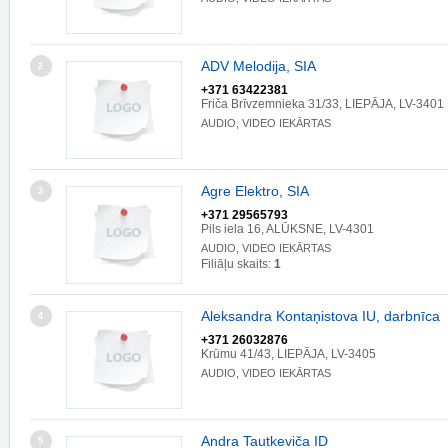
ADV Melodija, SIA
2
+371 63422381
Friča Brīvzemnieka 31/33, LIEPĀJA, LV-3401
AUDIO, VIDEO IEKĀRTAS
Agre Elektro, SIA
3
+371 29565793
Pils iela 16, ALŪKSNE, LV-4301
AUDIO, VIDEO IEKĀRTAS
Filiāļu skaits:
1
Aleksandra Kontaņistova IU, darbnīca
4
+371 26032876
Krūmu 41/43, LIEPĀJA, LV-3405
AUDIO, VIDEO IEKĀRTAS
Andra Tautkeviča ID
5