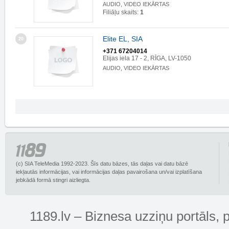
AUDIO, VIDEO IEKĀRTAS
Filiāļu skaits:
1
Elite EL, SIA
20
+371 67204014
Elijas iela 17 - 2, RĪGA, LV-1050
AUDIO, VIDEO IEKĀRTAS
(c) SIA TeleMedia 1992-2023. Šīs datu bāzes, tās daļas vai datu bāzē
iekļautās informācijas, vai informācijas daļas pavairošana un/vai izplatīšana
jebkādā formā stingri aizliegta.
1189.lv – Biznesa uzziņu portāls, 