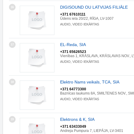
DIGISOUND OU LATVIJAS FILIĀLE
16
+371 67610111
Ūdens iela 20/22, RĪGA, LV-1007
AUDIO, VIDEO IEKĀRTAS
EL-Reda, SIA
17
+371 65626523
Vienības 1, KRĀSLAVA, KRĀSLAVAS NOV., L
AUDIO, VIDEO IEKĀRTAS
Elektro Nams veikals, TCA, SIA
18
+371 64773300
Baznīcas laukums 8A, SMILTENES NOV., SM
AUDIO, VIDEO IEKĀRTAS
Elektrons & K, SIA
19
+371 63433049
Andreja Pumpura 7, LIEPĀJA, LV-3401