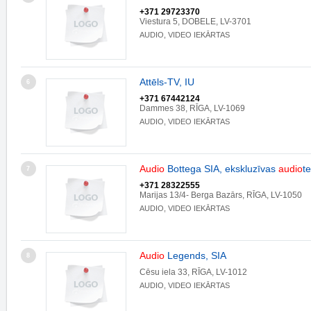
+371 29723370
Viestura 5, DOBELE, LV-3701
AUDIO, VIDEO IEKĀRTAS
Attēls-TV, IU
6
+371 67442124
Dammes 38, RĪGA, LV-1069
AUDIO, VIDEO IEKĀRTAS
Audio
Bottega SIA, ekskluzīvas
audio
t
7
+371 28322555
Marijas 13/4- Berga Bazārs, RĪGA, LV-1050
AUDIO, VIDEO IEKĀRTAS
Audio
Legends, SIA
8
Cēsu iela 33, RĪGA, LV-1012
AUDIO, VIDEO IEKĀRTAS