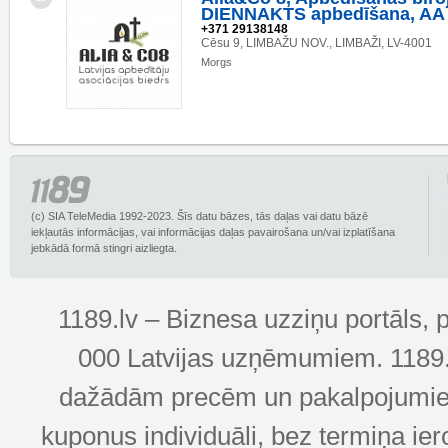
DIENNAKTS apbedīšana, AA b
+371 29138148
Cēsu 9, LIMBAŽU NOV., LIMBAŽI, LV-4001
Morgs
(c) SIA TeleMedia 1992-2023. Šīs datu bāzes, tās daļas vai datu bāzē
iekļautās informācijas, vai informācijas daļas pavairošana un/vai izplatīšana
jebkādā formā stingri aizliegta.
1189.lv – Biznesa uzziņu portāls, 
000 Latvijas uzņēmumiem. 1189.lv
dažādām precēm un pakalpojumiem! 
kuponus individuāli, bez termiņa ie