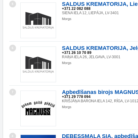
SALDUS KREMATORIJA, Liepā
5
+371 22 082 088
SIENA IELA 12, LIEPĀJA, LV-3401
Morgs
SALDUS KREMATORIJA, Jelga
6
+371 26 10 70 89
RAIŅA IELA 26, JELGAVA, LV-3001
Morgs
Apbedīšanas birojs MAGNU
7
+371 29 778 094
KRIŠJĀŅA BARONA IELA 142, RĪGA, LV-101
Morgs
DEBESSMALA SIA, apbedīš
8