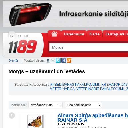
Uzņēmumi
Karte
Jautājumi u
LV
RU
EN
Drukāt
Pastāsti citiem:
Morgs – uzņēmumi un iestādes
Saistītās kategorijas:
APBEDĪŠANAS PAKALPOJUMI
,
KREMATORIJAS
VETERINĀRIJA, VETERINĀRIE PAKALPOJUMI
,
Kārtot pēc:
Atrašanās vieta
Pēc noklusējuma
Ainara Spirģa apbedīšanas bi
1
RAINAR SIA
+371 29 252 635