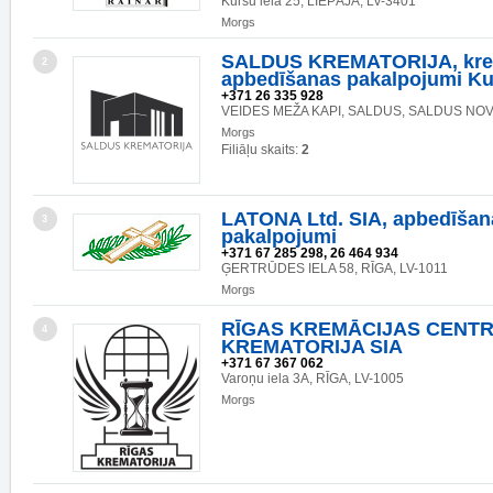
Kuršu iela 25, LIEPĀJA, LV-3401
Morgs
SALDUS KREMATORIJA, kre
2
apbedīšanas pakalpojumi K
+371 26 335 928
VEIDES MEŽA KAPI, SALDUS, SALDUS NOV.
Morgs
Filiāļu skaits:
2
LATONA Ltd. SIA, apbedīšan
3
pakalpojumi
+371 67 285 298, 26 464 934
ĢERTRŪDES IELA 58, RĪGA, LV-1011
Morgs
RĪGAS KREMĀCIJAS CENTR
4
KREMATORIJA SIA
+371 67 367 062
Varoņu iela 3A, RĪGA, LV-1005
Morgs