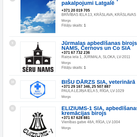
pakalpojumi Latgalē
+371 20 019 705
BRĪVĪBAS IELA 13, KRĀSLAVA, KRĀSLAVAS 
Morgs
Filiāļu skaits:
1
Jūrmalas apbedīšanas biroj
9
NAMS, Černovs un Co SIA
+371 67 732 236
Raiņa iela 1, JŪRMALA, SLOKA, LV-2011
Morgs
Filiāļu skaits:
1
BIŠU DĀRZS SIA, veterinārā 
10
+371 29 167 346, 25 507 887
PAULA LEJIŅA IELA 5, RĪGA, LV-1029
Morgs
ELIZIUMS-1 SIA, apbedīšana
11
kremācijas birojs
+371 67 628 881
Vienības gatve 48A, RĪGA, LV-1004
Morgs