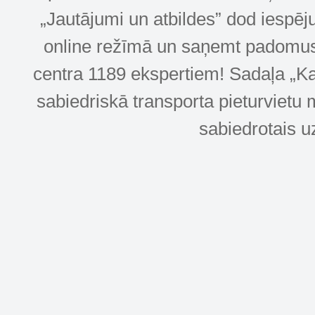
„Jautājumi un atbildes” dod iespēj
online režīmā un saņemt padomus u
centra 1189 ekspertiem! Sadaļa „Kar
sabiedriskā transporta pieturvietu 
sabiedrotais u