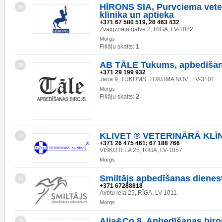
HĪRONS SIA, Purvciema vete
15
klīnika un aptieka
+371 67 580 519, 26 463 432
Zvaigznāja gatve 2, RĪGA, LV-1082
Morgs
Filiāļu skaits:
1
AB TĀLE Tukums, apbedīšan
16
+371 29 199 932
Jāņa 9, TUKUMS, TUKUMA NOV., LV-3101
Morgs
Filiāļu skaits:
2
KLIVET ® VETERINĀRĀ KLĪ
17
+371 26 475 461; 67 188 766
VIŠĶU IELA 25, RĪGA, LV-1057
Morgs
Smiltājs apbedīšanas dienes
18
+371 67288818
Avotu iela 25, RĪGA, LV-1011
Morgs
Alia&Co 8, Apbedīšanas biro
19