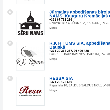
Jūrmalas apbedīšanas biroj
12
NAMS, Kauguru Kremācijas 
+371 67 732 236
Nometņu iela 4, JŪRMALA, KAUGURI, LV-20
Morgs
R.K RITUMS SIA, apbedīšana
13
Bauskā
+371 29 363 267, 26 400 428
Biržu 13D, BAUSKAS NOV., BAUSKA, LV-39
Morgs
RESSA SIA
14
+371 29 122 660
Rīgas iela 10, SALDUS SALDUS NOV., LV-3
Morgs