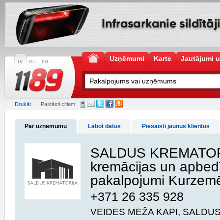
Uzņēmumi
Karte
Jautājumi u
LV
RU
EN
Drukāt
Pastāsti citiem:
Par uzņēmumu
Labot datus
Piesaisti jaunus klientus
SALDUS KREMATOR
kremācijas un apbed
pakalpojumi Kurzem
+371 26 335 928
VEIDES MEŽA KAPI, SALDUS,