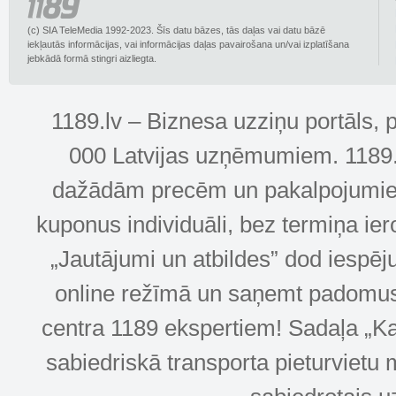
(c) SIA TeleMedia 1992-2023. Šīs datu bāzes, tās daļas vai datu bāzē
iekļautās informācijas, vai informācijas daļas pavairošana un/vai izplatīšana
jebkādā formā stingri aizliegta.
1189.lv – Biznesa uzziņu portāls, 
000 Latvijas uzņēmumiem. 1189.lv
dažādām precēm un pakalpojumiem! 
kuponus individuāli, bez termiņa ie
„Jautājumi un atbildes” dod iespēj
online režīmā un saņemt padomus u
centra 1189 ekspertiem! Sadaļa „Kar
sabiedriskā transporta pieturvietu 