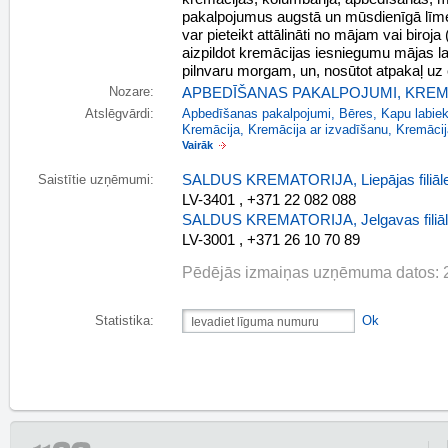
pakalpojumus augstā un mūsdienīgā līm
var pieteikt attālināti no mājam vai biroj
aizpildot kremācijas iesniegumu mājas lap
pilnvaru morgam, un, nosūtot atpakaļ uz 
Nozare:
APBEDĪŠANAS PAKALPOJUMI
,
KREM
Atslēgvārdi:
Apbedīšanas pakalpojumi
,
Bēres
,
Kapu labie
Kremācija
,
Kremācija ar izvadīšanu
,
Kremācij
Vairāk
SALDUS KREMATORIJA, Liepājas filiāl
Saistītie uzņēmumi:
LV-3401 , +371 22 082 088
SALDUS KREMATORIJA, Jelgavas filiā
LV-3001 , +371 26 10 70 89
Pēdējās izmaiņas uzņēmuma datos: 
Statistika:
Ok