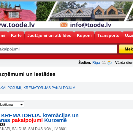
umi
Karte
Jautājumi un atbildes
Kuponi
Transports
Uzz
Mek
Šodien:
Rīga
-11
Vārda dien
 uzņēmumi un iestādes
AKALPOJUMI
,
KREMATORIJAS PAKALPOJUMI
lusējuma
KREMATORIJA, kremācijas un
anas
pakalpojumi
Kurzemē
928
 KAPI, SALDUS, SALDUS NOV., LV-3801