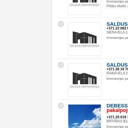
Krematorijas p
Filiāļu skaits:
SALDUS 
2
+371 22 082 
SIENA IELA 1
Krematorijas p
SALDUS 
3
+371 26 10 7
RAIŅA IELA 2
Krematorijas p
DEBESSM
4
pakalpo
+371 20 019 
BRĪVĪBAS IE
Krematorijas p