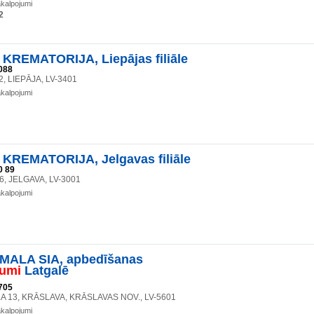
akalpojumi
2
KREMATORIJA, Liepājas filiāle
088
2, LIEPĀJA, LV-3401
akalpojumi
KREMATORIJA, Jelgavas filiāle
0 89
6, JELGAVA, LV-3001
akalpojumi
ALA SIA, apbedīšanas
jumi
Latgalē
705
LA 13, KRĀSLAVA, KRĀSLAVAS NOV., LV-5601
akalpojumi