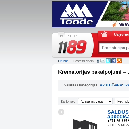
Uzņēm
LV
RU
EN
Drukāt
Pastāsti citiem:
Krematorijas pakalpojumi –
Saistītās kategorijas:
APBEDĪŠANAS P
Kārtot pēc:
Atrašanās vieta
Pēc nok
SALDUS 
1
apbedīš
+371 26 335 
VEIDES MEŽA