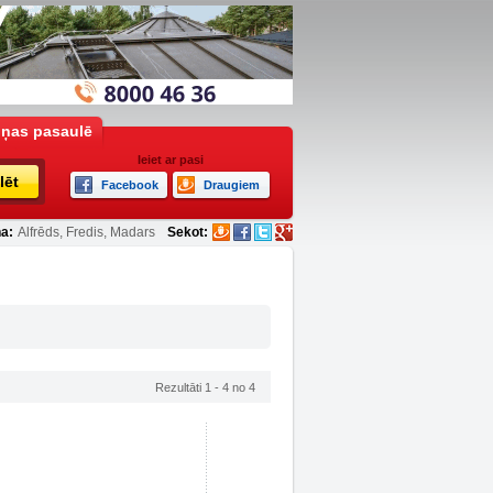
iņas pasaulē
Ieiet ar pasi
lēt
Facebook
Draugiem
a:
Alfrēds, Fredis, Madars
Sekot:
Rezultāti 1 - 4 no 4