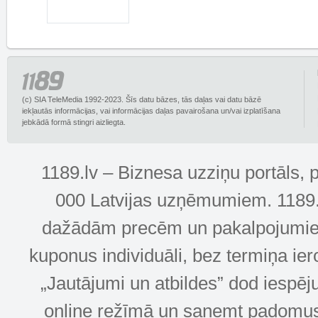
(c) SIA TeleMedia 1992-2023. Šīs datu bāzes, tās daļas vai datu bāzē
iekļautās informācijas, vai informācijas daļas pavairošana un/vai izplatīšana
jebkādā formā stingri aizliegta.
1189.lv – Biznesa uzziņu portāls, 
000 Latvijas uzņēmumiem. 1189.lv
dažādām precēm un pakalpojumiem! 
kuponus individuāli, bez termiņa ie
„Jautājumi un atbildes” dod iespēj
online režīmā un saņemt padomus u