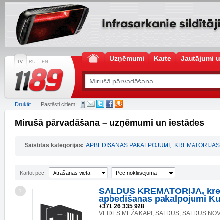
Uzņēmumi
Karte
Jautājumi u
LV
RU
EN
Drukāt
Pastāsti citiem:
Mirušā pārvadāšana – uzņēmumi un iestādes
Saistītās kategorijas:
APBEDĪŠANAS PAKALPOJUMI
,
KREMATORIJAS
Kārtot pēc:
Atrašanās vieta
Pēc noklusējuma
SALDUS KREMATORIJA, kre
1
apbedīšanas pakalpojumi K
+371 26 335 928
VEIDES MEŽA KAPI, SALDUS, SALDUS NOV.