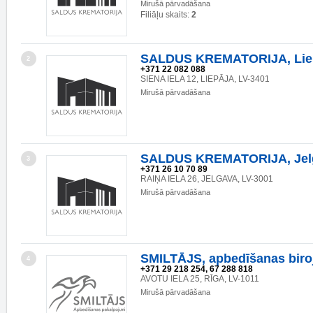
Mirušā pārvadāšana
Filiāļu skaits:
2
SALDUS KREMATORIJA, Liepā
2
+371 22 082 088
SIENA IELA 12, LIEPĀJA, LV-3401
Mirušā pārvadāšana
SALDUS KREMATORIJA, Jelga
3
+371 26 10 70 89
RAIŅA IELA 26, JELGAVA, LV-3001
Mirušā pārvadāšana
SMILTĀJS, apbedīšanas biro
4
+371 29 218 254, 67 288 818
AVOTU IELA 25, RĪGA, LV-1011
Mirušā pārvadāšana