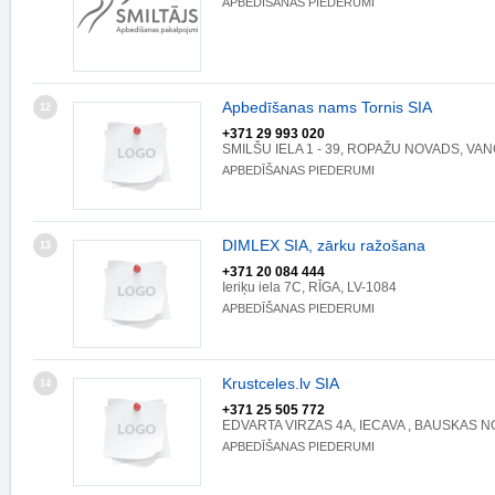
APBEDĪŠANAS PIEDERUMI
Apbedīšanas nams Tornis SIA
12
+371 29 993 020
SMILŠU IELA 1 - 39, ROPAŽU NOVADS, VANG
APBEDĪŠANAS PIEDERUMI
DIMLEX SIA, zārku ražošana
13
+371 20 084 444
Ieriķu iela 7C, RĪGA, LV-1084
APBEDĪŠANAS PIEDERUMI
Krustceles.lv SIA
14
+371 25 505 772
EDVARTA VIRZAS 4A, IECAVA , BAUSKAS NO
APBEDĪŠANAS PIEDERUMI