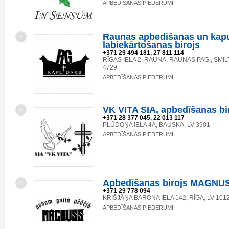
APBEDĪŠANAS PIEDERUMI
Raunas apbedīšanas un kap
2
labiekārtošanas birojs
+371 29 494 181, 27 811 114
RĪGAS IELA 2, RAUNA, RAUNAS PAG., SMIL
4729
APBEDĪŠANAS PIEDERUMI
VK VITA SIA, apbedīšanas bi
3
+371 28 377 045, 22 013 117
PLŪDOŅA IELA 4A, BAUSKA, LV-3901
APBEDĪŠANAS PIEDERUMI
Apbedīšanas birojs MAGNU
4
+371 29 778 094
KRIŠJĀŅA BARONA IELA 142, RĪGA, LV-101
APBEDĪŠANAS PIEDERUMI