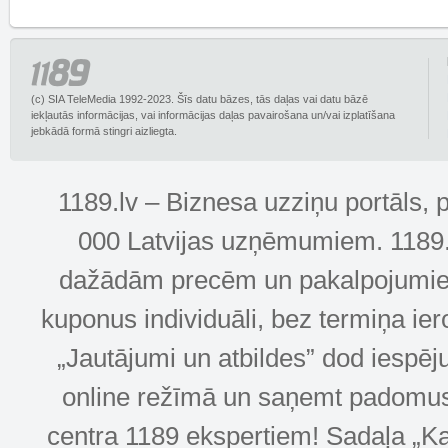
(c) SIA TeleMedia 1992-2023. Šīs datu bāzes, tās daļas vai datu bāzē
iekļautās informācijas, vai informācijas daļas pavairošana un/vai izplatīšana
jebkādā formā stingri aizliegta.
1189.lv – Biznesa uzziņu portāls, 
000 Latvijas uzņēmumiem. 1189.lv
dažādām precēm un pakalpojumiem! 
kuponus individuāli, bez termiņa ie
„Jautājumi un atbildes” dod iespēj
online režīmā un saņemt padomus u
centra 1189 ekspertiem! Sadaļa „Kar