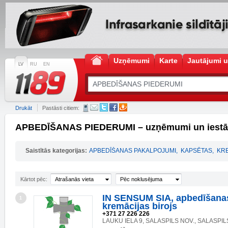
Uzņēmumi
Karte
Jautājumi u
LV
RU
EN
Drukāt
Pastāsti citiem:
APBEDĪŠANAS PIEDERUMI – uzņēmumi un iest
Saistītās kategorijas:
APBEDĪŠANAS PAKALPOJUMI
,
KAPSĒTAS
,
KR
Kārtot pēc:
Atrašanās vieta
Pēc noklusējuma
IN SENSUM SIA, apbedīšana
1
kremācijas birojs
+371 27 226 226
LAUKU IELA 9, SALASPILS NOV., SALASPILS