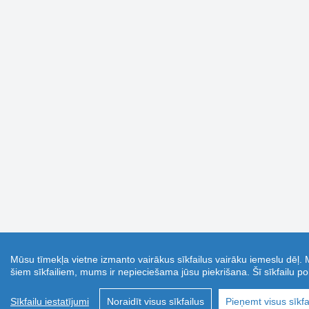
Mūsu tīmekļa vietne izmanto vairākus sīkfailus vairāku iemeslu dēļ. 
šiem sīkfailiem, mums ir nepieciešama jūsu piekrišana. Šī sīkfailu pol
Sīkfailu iestatījumi
Noraidīt visus sīkfailus
Pieņemt visus sīkfa