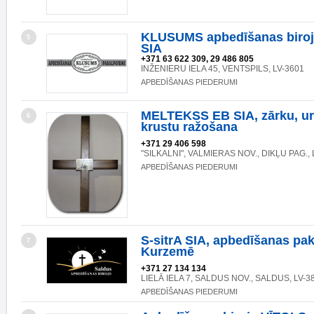
KLUSUMS apbedīšanas biroj
5
SIA
+371 63 622 309, 29 486 805
INŽENIERU IELA 45, VENTSPILS, LV-3601
APBEDĪŠANAS PIEDERUMI
MELTEKSS EB SIA, zārku, ur
6
krustu ražošana
+371 29 406 598
"SILKALNI", VALMIERAS NOV., DIKĻU PAG., 
APBEDĪŠANAS PIEDERUMI
S-sitrA SIA, apbedīšanas pa
7
Kurzemē
+371 27 134 134
LIELĀ IELA 7, SALDUS NOV., SALDUS, LV-3
APBEDĪŠANAS PIEDERUMI