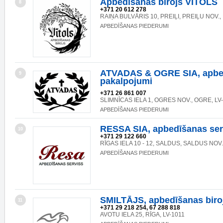
Apbedīšanas birojs VĪTOLS
8
+371 20 612 278
RAIŅA BULVĀRIS 10, PREIĻI, PREIĻU NOV.,
APBEDĪŠANAS PIEDERUMI
ATVADAS & OGRE SIA, apbe
9
pakalpojumi
+371 26 861 007
SLIMNĪCAS IELA 1, OGRES NOV., OGRE, LV
APBEDĪŠANAS PIEDERUMI
RESSA SIA, apbedīšanas ser
10
+371 29 122 660
RĪGAS IELA 10 - 12, SALDUS, SALDUS NOV.
APBEDĪŠANAS PIEDERUMI
SMILTĀJS, apbedīšanas biro
11
+371 29 218 254, 67 288 818
AVOTU IELA 25, RĪGA, LV-1011