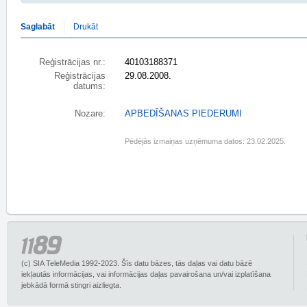
Saglabāt
Drukāt
Reģistrācijas nr.:
40103188371
Reģistrācijas
29.08.2008.
datums:
Nozare:
APBEDĪŠANAS PIEDERUMI
Pēdējās izmaiņas uzņēmuma datos: 23.02.2025.
(c) SIA TeleMedia 1992-2023. Šīs datu bāzes, tās daļas vai datu bāzē
iekļautās informācijas, vai informācijas daļas pavairošana un/vai izplatīšana
jebkādā formā stingri aizliegta.