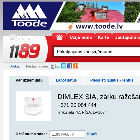
Uzņēmumi
Karte
Jautājumi u
LV
RU
EN
Drukāt
Pastāsti citiem:
Par uzņēmumu
Labot datus
Piesaisti jaunus klientus
DIMLEX SIA, zārku ražoša
+371 20 084 444
Ieriķu iela 7C, RĪGA, LV-1084
Uzņēmuma saite:
Kopēt