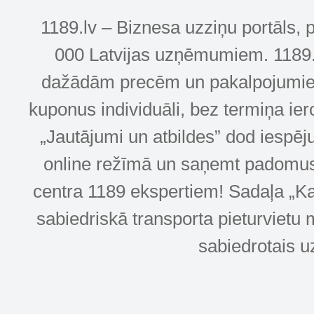
1189.lv – Biznesa uzziņu portāls, 
000 Latvijas uzņēmumiem. 1189.lv
dažādām precēm un pakalpojumiem! 
kuponus individuāli, bez termiņa ie
„Jautājumi un atbildes” dod iespēj
online režīmā un saņemt padomus u
centra 1189 ekspertiem! Sadaļa „Kar
sabiedriskā transporta pieturvietu 
sabiedrotais u