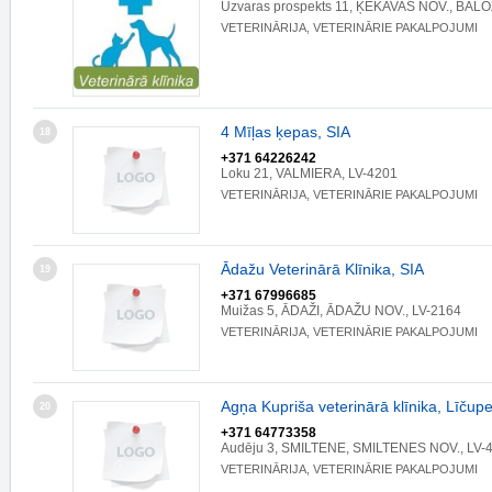
Uzvaras prospekts 11, ĶEKAVAS NOV., BALOŽ
VETERINĀRIJA, VETERINĀRIE PAKALPOJUMI
4 Mīļas ķepas, SIA
18
+371 64226242
Loku 21, VALMIERA, LV-4201
VETERINĀRIJA, VETERINĀRIE PAKALPOJUMI
Ādažu Veterinārā Klīnika, SIA
19
+371 67996685
Muižas 5, ĀDAŽI, ĀDAŽU NOV., LV-2164
VETERINĀRIJA, VETERINĀRIE PAKALPOJUMI
Agņa Kupriša veterinārā klīnika, Līčup
20
+371 64773358
Audēju 3, SMILTENE, SMILTENES NOV., LV-
VETERINĀRIJA, VETERINĀRIE PAKALPOJUMI