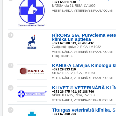
+371 65 611 930
MATĪSA iela 51, RĪGA, LV-1009
VETERINĀRIJA, VETERINĀRIE PAKALPOJUMI
HĪRONS SIA, Purvciema vete
14
klīnika un aptieka
+371 67 580 519, 26 463 432
Zvaigznāja gatve 2, RĪGA, LV-1082
VETERINĀRIJA, VETERINĀRIE PAKALPOJUMI
Filiāļu skaits:
1
KANIS-A Latvijas Kinologu k
15
+371 29 833 116
SIENA IELA 12, RĪGA, LV-1063
VETERINĀRIJA, VETERINĀRIE PAKALPOJUMI
KLIVET ® VETERINĀRĀ KLĪ
16
+371 26 475 461; 67 188 766
VIŠĶU IELA 25, RĪGA, LV-1057
VETERINĀRIJA, VETERINĀRIE PAKALPOJUMI
Titurgas veterinārā klīnika, S
17
+371 67 350 295