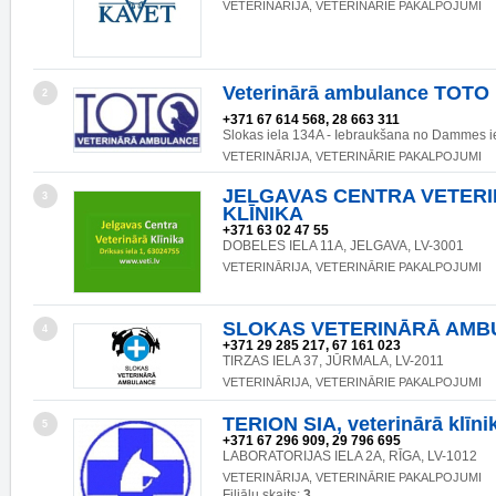
VETERINĀRIJA, VETERINĀRIE PAKALPOJUMI
Veterinārā ambulance TOTO
2
+371 67 614 568, 28 663 311
Slokas iela 134A - Iebraukšana no Dammes i
VETERINĀRIJA, VETERINĀRIE PAKALPOJUMI
JELGAVAS CENTRA VETER
3
KLĪNIKA
+371 63 02 47 55
DOBELES IELA 11A, JELGAVA, LV-3001
VETERINĀRIJA, VETERINĀRIE PAKALPOJUMI
SLOKAS VETERINĀRĀ AMB
4
+371 29 285 217, 67 161 023
TIRZAS IELA 37, JŪRMALA, LV-2011
VETERINĀRIJA, VETERINĀRIE PAKALPOJUMI
TERION SIA, veterinārā klīni
5
+371 67 296 909, 29 796 695
LABORATORIJAS IELA 2A, RĪGA, LV-1012
VETERINĀRIJA, VETERINĀRIE PAKALPOJUMI
Filiāļu skaits:
3