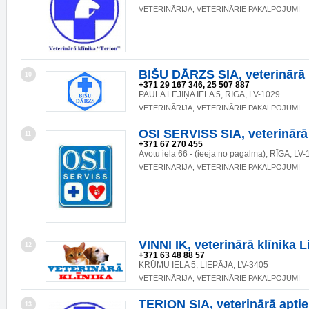
VETERINĀRIJA, VETERINĀRIE PAKALPOJUMI
BIŠU DĀRZS SIA, veterinārā 
10
+371 29 167 346, 25 507 887
PAULA LEJIŅA IELA 5, RĪGA, LV-1029
VETERINĀRIJA, VETERINĀRIE PAKALPOJUMI
OSI SERVISS SIA, veterinārā 
11
+371 67 270 455
Avotu iela 66 - (ieeja no pagalma), RĪGA, LV
VETERINĀRIJA, VETERINĀRIE PAKALPOJUMI
VINNI IK, veterinārā klīnika L
12
+371 63 48 88 57
KRŪMU IELA 5, LIEPĀJA, LV-3405
VETERINĀRIJA, VETERINĀRIE PAKALPOJUMI
TERION SIA, veterinārā apti
13