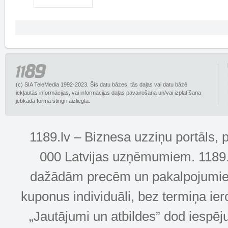
(c) SIA TeleMedia 1992-2023. Šīs datu bāzes, tās daļas vai datu bāzē
iekļautās informācijas, vai informācijas daļas pavairošana un/vai izplatīšana
jebkādā formā stingri aizliegta.
1189.lv – Biznesa uzziņu portāls, 
000 Latvijas uzņēmumiem. 1189.lv
dažādām precēm un pakalpojumiem! 
kuponus individuāli, bez termiņa ie
„Jautājumi un atbildes” dod iespēj