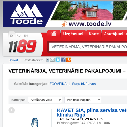
Uzņēmumi
Karte
Jautājumi u
LV
RU
EN
Drukāt
Pastāsti citiem:
VETERINĀRIJA, VETERINĀRIE PAKALPOJUMI – u
Saistītās kategorijas:
ZOOVEIKALI
,
Suņu frizētavas
Kārtot pēc:
Atrašanās vieta
Pēc noklusējuma
KAVET SIA, pilna servisa vet
1
klīnika Rīgā
+371 67 543 421, 29 475 105
Brīvības gatve 347, RĪGA, LV-1006