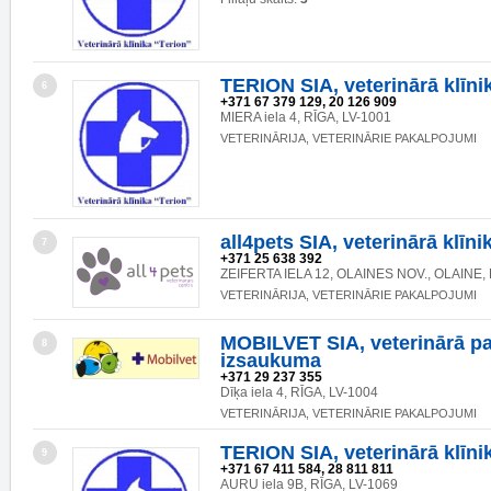
TERION SIA, veterinārā klīni
6
+371 67 379 129, 20 126 909
MIERA iela 4, RĪGA, LV-1001
VETERINĀRIJA, VETERINĀRIE PAKALPOJUMI
all4pets SIA, veterinārā klīni
7
+371 25 638 392
ZEIFERTA IELA 12, OLAINES NOV., OLAINE, 
VETERINĀRIJA, VETERINĀRIE PAKALPOJUMI
MOBILVET SIA, veterinārā pa
8
izsaukuma
+371 29 237 355
Dīķa iela 4, RĪGA, LV-1004
VETERINĀRIJA, VETERINĀRIE PAKALPOJUMI
TERION SIA, veterinārā klīni
9
+371 67 411 584, 28 811 811
AURU iela 9B, RĪGA, LV-1069