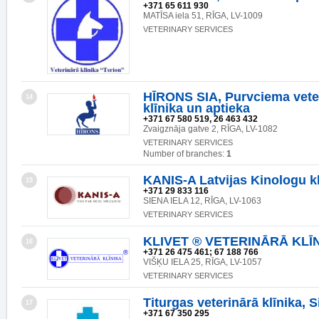
+371 65 611 930
MATĪSA iela 51, RĪGA, LV-1009
VETERINARY SERVICES
HĪRONS SIA, Purvciema vete
14
klīnika un aptieka
+371 67 580 519, 26 463 432
Zvaigznāja gatve 2, RĪGA, LV-1082
VETERINARY SERVICES
Number of branches:
1
KANIS-A Latvijas Kinologu k
15
+371 29 833 116
SIENA IELA 12, RĪGA, LV-1063
VETERINARY SERVICES
KLIVET ® VETERINĀRĀ KLĪ
16
+371 26 475 461; 67 188 766
VIŠĶU IELA 25, RĪGA, LV-1057
VETERINARY SERVICES
Titurgas veterinārā klīnika, S
17
+371 67 350 295