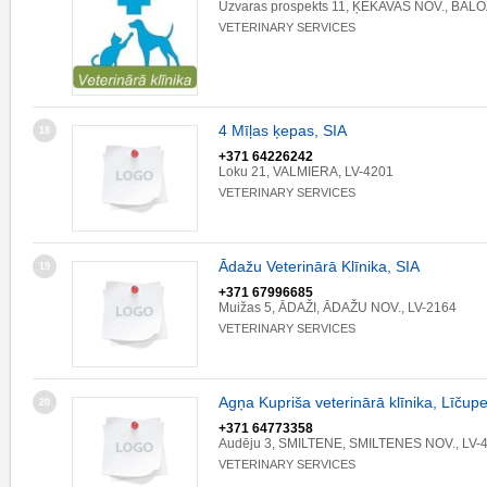
Uzvaras prospekts 11, ĶEKAVAS NOV., BALOŽ
VETERINARY SERVICES
4 Mīļas ķepas, SIA
18
+371 64226242
Loku 21, VALMIERA, LV-4201
VETERINARY SERVICES
Ādažu Veterinārā Klīnika, SIA
19
+371 67996685
Muižas 5, ĀDAŽI, ĀDAŽU NOV., LV-2164
VETERINARY SERVICES
Agņa Kupriša veterinārā klīnika, Līčup
20
+371 64773358
Audēju 3, SMILTENE, SMILTENES NOV., LV-
VETERINARY SERVICES