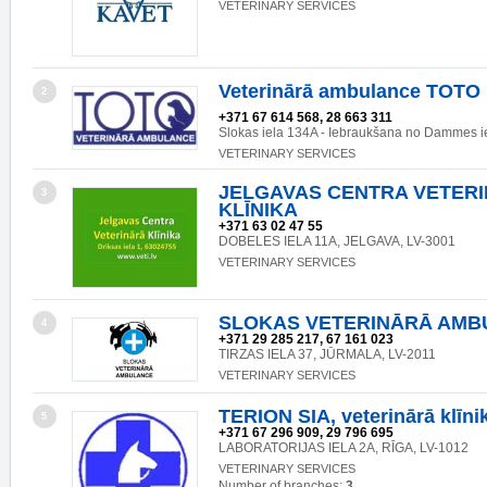
VETERINARY SERVICES
Veterinārā ambulance TOTO
2
+371 67 614 568, 28 663 311
Slokas iela 134A - Iebraukšana no Dammes i
VETERINARY SERVICES
JELGAVAS CENTRA VETER
3
KLĪNIKA
+371 63 02 47 55
DOBELES IELA 11A, JELGAVA, LV-3001
VETERINARY SERVICES
SLOKAS VETERINĀRĀ AMB
4
+371 29 285 217, 67 161 023
TIRZAS IELA 37, JŪRMALA, LV-2011
VETERINARY SERVICES
TERION SIA, veterinārā klīni
5
+371 67 296 909, 29 796 695
LABORATORIJAS IELA 2A, RĪGA, LV-1012
VETERINARY SERVICES
Number of branches:
3