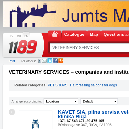
Catalogue
Map
Questions a
LV
RU
EN
Print
Tell others:
VETERINARY SERVICES – companies and institu
Related categories:
PET SHOPS
,
Hairdressing saloons for dogs
Arrange according to:
Locations
Default
KAVET SIA, pilna servisa vet
1
klīnika Rīgā
+371 67 543 421, 29 475 105
Brīvības gatve 347, RĪGA, LV-1006