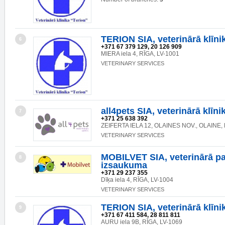
TERION SIA, veterinārā klīni
6
+371 67 379 129, 20 126 909
MIERA iela 4, RĪGA, LV-1001
VETERINARY SERVICES
all4pets SIA, veterinārā klīni
7
+371 25 638 392
ZEIFERTA IELA 12, OLAINES NOV., OLAINE, 
VETERINARY SERVICES
MOBILVET SIA, veterinārā pa
8
izsaukuma
+371 29 237 355
Dīķa iela 4, RĪGA, LV-1004
VETERINARY SERVICES
TERION SIA, veterinārā klīni
9
+371 67 411 584, 28 811 811
AURU iela 9B, RĪGA, LV-1069