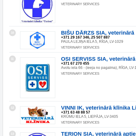
VETERINARY SERVICES
BIŠU DĀRZS SIA, veterinārā 
10
+371 29 167 346, 25 507 887
PAULA LEJIŅA IELA 5, RĪGA, LV-1029
VETERINARY SERVICES
OSI SERVISS SIA, veterinārā 
11
+371 67 270 455
Avotu iela 66 - (ieeja no pagalma), RĪGA, LV
VETERINARY SERVICES
VINNI IK, veterinārā klīnika L
12
+371 63 48 88 57
KRŪMU IELA 5, LIEPĀJA, LV-3405
VETERINARY SERVICES
TERION SIA, veterinārā apti
13