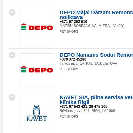
DEPO Mājai Dārzam Remonta
11
noliktava
+371 67 202 010
MATĪŠU ŠOSEJA 6, VALMIERA, LV-4201
PET SHOPS
DEPO Namams Sodui Remon
12
+370 372 45280
Taikos pr. 141A, KAUNAS, LIETUVA
PET SHOPS
KAVET SIA, pilna servisa vet
13
klīnika Rīgā
+371 67 543 421, 29 475 105
Brīvības gatve 347, RĪGA, LV-1006
PET SHOPS