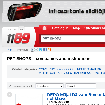
Catalogue
Map
Questions a
LV
RU
EN
Print
Tell others:
PET SHOPS – companies and institutions
Related categories:
CONSTRUCTION GOODS
,
FINISHING MATERIAL
VETERINARY SERVICES
,
HAIRDRESSER\\\'S
,
Ha
Arrange according to:
Locations
Default
DEPO Mājai Dārzam Remonta
1
noliktava
+371 67 202 010