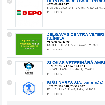
DEPO Namams Sodui Remon
17
+370 68 892 077
Klaipėdos gatve 145 - 37375, PANEVĖŽYS, 
PET SHOPS
JELGAVAS CENTRA VETER
18
KLĪNIKA
+371 63 02 47 55
DOBELES IELA 11A, JELGAVA, LV-3001
PET SHOPS
SLOKAS VETERINĀRĀ AMB
19
+371 29 285 217, 67 161 023
TIRZAS IELA 37, JŪRMALA, LV-2011
PET SHOPS
BIŠU DĀRZS SIA, veterinārā 
20
+371 29 167 346, 25 507 887
PAULA LEJIŅA IELA 5, RĪGA, LV-1029
PET SHOPS