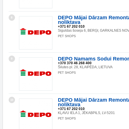
DEPO Mājai Dārzam Remonta
8
noliktava
+371 67 202 010
Siguldas šoseja 6, BERĢI, GARKALNES NOV.
PET SHOPS
DEPO Namams Sodui Remon
9
+370 370 46 268 400
Šilutes pl. 28, KLAIPĒDA, LIETUVA
PET SHOPS
DEPO Mājai Dārzam Remonta
10
noliktava
+371 67 202 010
KĻAVU IELA 1, JĒKABPILS, LV-5201
PET SHOPS