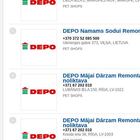
LIELĀ IELA 2, MĀRUPES NOV., MĀRUPE, LV
PET SHOPS
DEPO Namams Sodui Remon
2
+370 372 52 085 500
Ukmerges gatve 373, VIĻŅA, LIETUVA
PET SHOPS
DEPO Mājai Dārzam Remonta
3
noliktava
+371 67 202 010
LUBĀNAS IELA 150, RĪGA, LV-1021
PET SHOPS
DEPO Mājai Dārzam Remonta
4
noliktava
+371 67 202 010
Krasta iela 36, RĪGA, LV-1003