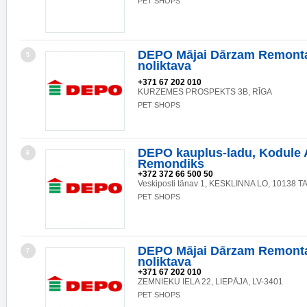
PET SHOPS
DEPO Mājai Dārzam Remonta
5
noliktava
+371 67 202 010
KURZEMES PROSPEKTS 3B, RĪGA
PET SHOPS
DEPO kauplus-ladu, Kodule 
6
Remondiks
+372 372 66 500 50
Veskiposti tänav 1, KESKLINNA LO, 10138 
PET SHOPS
DEPO Mājai Dārzam Remonta
7
noliktava
+371 67 202 010
ZEMNIEKU IELA 22, LIEPĀJA, LV-3401
PET SHOPS