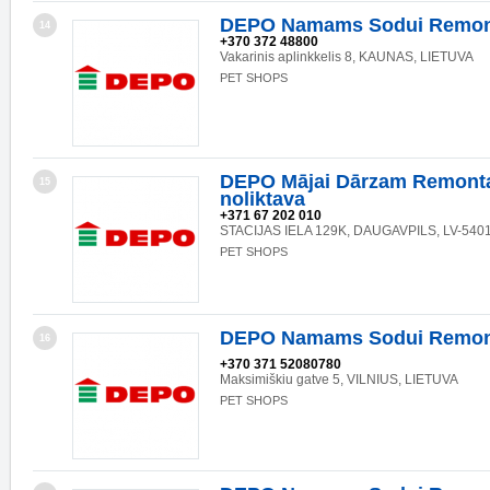
DEPO Namams Sodui Remon
14
+370 372 48800
Vakarinis aplinkkelis 8, KAUNAS, LIETUVA
PET SHOPS
DEPO Mājai Dārzam Remonta
15
noliktava
+371 67 202 010
STACIJAS IELA 129K, DAUGAVPILS, LV-540
PET SHOPS
DEPO Namams Sodui Remon
16
+370 371 52080780
Maksimiškiu gatve 5, VILNIUS, LIETUVA
PET SHOPS