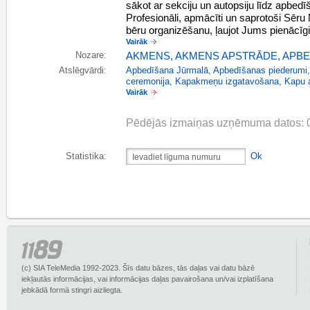
sākot ar sekciju un autopsiju līdz apbed
Profesionāli, apmācīti un saprotoši Sēr
bēru organizēšanu, ļaujot Jums pienācīgi 
Vairāk
Nozare:
AKMENS, AKMENS APSTRĀDE
,
APBE
Atslēgvārdi:
Apbedīšana Jūrmalā
,
Apbedīšanas piederumi
ceremonija
,
Kapakmeņu izgatavošana
,
Kapu 
Vairāk
Pēdējās izmaiņas uzņēmuma datos: 0
Statistika:
Ok
(c) SIA TeleMedia 1992-2023. Šīs datu bāzes, tās daļas vai datu bāzē
iekļautās informācijas, vai informācijas daļas pavairošana un/vai izplatīšana
jebkādā formā stingri aizliegta.