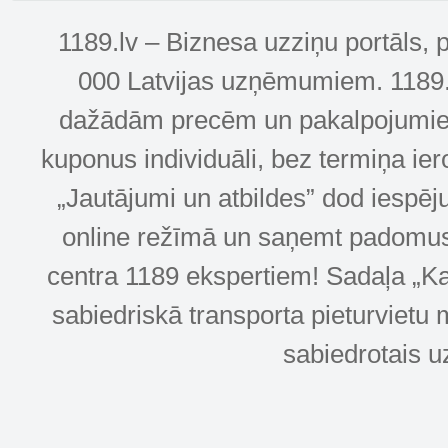
1189.lv – Biznesa uzziņu portāls, 
000 Latvijas uzņēmumiem. 1189.lv
dažādām precēm un pakalpojumiem! 
kuponus individuāli, bez termiņa ie
„Jautājumi un atbildes” dod iespēj
online režīmā un saņemt padomus u
centra 1189 ekspertiem! Sadaļa „Kar
sabiedriskā transporta pieturvietu 
sabiedrotais u