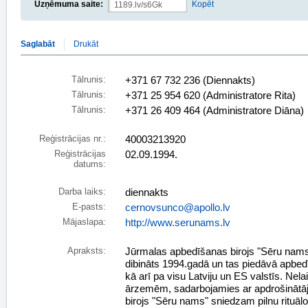
Uzņēmuma saite:
Kopēt
Saglabāt
Drukāt
Tālrunis:
+371 67 732 236 (Diennakts)
Tālrunis:
+371 25 954 620 (Administratore Rita)
Tālrunis:
+371 26 409 464 (Administratore Diāna)
Reģistrācijas nr.:
40003213920
Reģistrācijas
02.09.1994.
datums:
Darba laiks:
diennakts
E-pasts:
cernovsunco@apollo.lv
Mājaslapa:
http://www.serunams.lv
Apraksts:
Jūrmalas apbedīšanas birojs "Sēru nams
dibināts 1994.gadā un tas piedāvā apbe
kā arī pa visu Latviju un ES valstīs. Nel
ārzemēm, sadarbojamies ar apdrošinātā
birojs "Sēru nams" sniedzam pilnu rituā