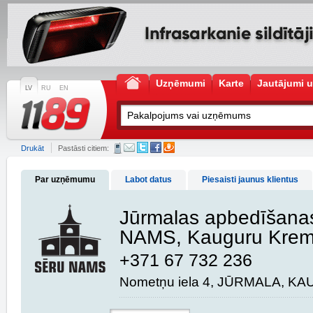
Uzņēmumi
Karte
Jautājumi u
LV
RU
EN
Drukāt
Pastāsti citiem:
Par uzņēmumu
Labot datus
Piesaisti jaunus klientus
Jūrmalas apbedīšana
NAMS, Kauguru Kremā
+371 67 732 236
Nometņu iela 4, JŪRMALA, KA