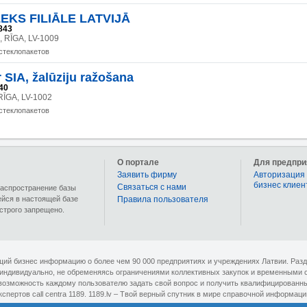
KS FILIĀLE LATVIJĀ
843
5, RĪGA, LV-1009
стеклопакетов
 SIA, žalūziju ražošana
40
RĪGA, LV-1002
стеклопакетов
О портале
Для предпри
Заявить фирму
Авторизация 
бизнес клиен
Связаться с нами
 распространение базы
ейся в настоящей базе
Правила пользователя
строго запрещено.
ющий бизнес информацию о более чем 90 000 предприятиях и учреждениях Латвии. Раз
 индивидуально, не обременяясь ограничениями коллективных закупок и временными 
озможность каждому пользователю задать свой вопрос и получить квалифицированный 
кспертов сall centra 1189. 1189.lv – Твой верный спутник в мире справочной информаци