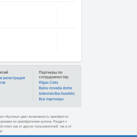
ятий
Партнеры по
сотрудничеству
и регистрация
тов
Rīgas Cirks
Balvu novada dome
Izdevniecība Auseklis
Bce партнеры
дел «Купоны» дает возможность приобрести
сроками по приобритению купона. Раздел «
ответ как от других пользователей. так и от
и!