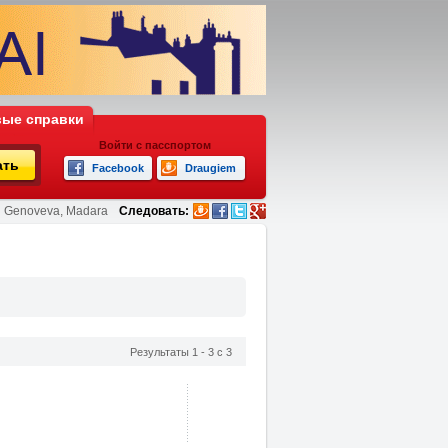
ые справки
Войти с пасспортом
ать
Facebook
Draugiem
Genoveva, Madara
Следовать:
Результаты 1 - 3 с 3