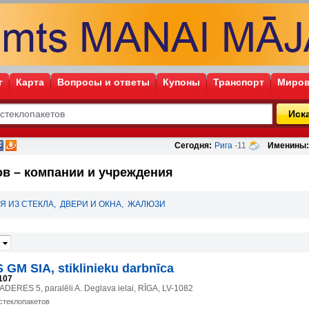
г
Карта
Вопросы и ответы
Купоны
Транспорт
Миров
Иск
Сегодня:
Рига
-11
Именины:
ов – компании и учреждения
Я ИЗ СТЕКЛА
,
ДВЕРИ И ОКНА
,
ЖАЛЮЗИ
GM SIA, stiklinieku darbnīca
107
ERES 5, paralēli A. Deglava ielai, RĪGA, LV-1082
стеклопакетов