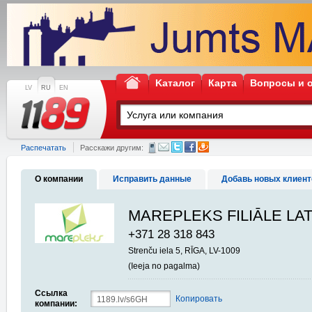
Kаталог
Карта
Вопросы и 
LV
RU
EN
Распечатать
Расскажи другим:
О компании
Исправить данные
Добавь новых клиент
MAREPLEKS FILIĀLE LAT
+371 28 318 843
Strenču iela 5, RĪGA, LV-1009
(Ieeja no pagalma)
Ссылка
Копировать
компании: