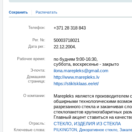
Сохранить
Распечатать
Телефон:
+371 28 318 843
Рег. №:
50003718021
Дата рег.:
22.12.2004.
Рабочее время:
по будням 9:00-16:30,
суббота, воскресенье - закрыто
Э-почта:
ilona.marepleks@gmail.com
Домашняя
http://www.marepleks.lv
страница:
https://stiklsklaas.ee/et/
О компании:
Marepleks является производителем с
обширными технологическими возможн
разрезанного стекла и заканчивая с
стеклопакетов крупногабаритных раз
Главный акцент ставиться на качеств
Отрасль:
СТЕКЛО, ИЗДЕЛИЯ ИЗ СТЕКЛА
Ключевые слова:
PILKINGTON
,
Декоративное стекло
,
Закале