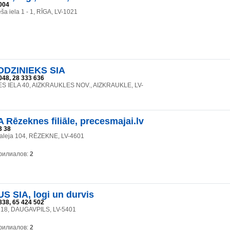
004
a iela 1 - 1, RĪGA, LV-1021
DZINIEKS SIA
048, 28 333 636
 IELA 40, AIZKRAUKLES NOV., AIZKRAUKLE, LV-
 Rēzeknes filiāle, precesmajai.lv
3 38
 aleja 104, RĒZEKNE, LV-4601
филиалов:
2
S SIA, logi un durvis
838, 65 424 502
a 18, DAUGAVPILS, LV-5401
филиалов:
2