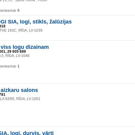
 13, t.c. "Spice Home", RĪGA
филиалов:
5
 SIA, logi, stikls, žalūzijas
918
TVE 193C, RĪGA, LV-1039
, viss logu dizainam
001, 29 605 689
5, RĪGA, LV-1046
филиалов:
1
, aizkaru salons
781
A 93/95, RĪGA, LV-1001
A, logi, durvis, vārti