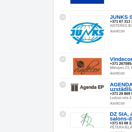
JUNKS SI
13
+371 67 313 
AISTERES IEL
ЖАЛЮЗИ
Vindecor
14
+371 267085
Mārupes 23, 
ЖАЛЮЗИ
AGENDA E
15
uzstādīš
+371 29 869 
Ludzas iela 4
ЖАЛЮЗИ
DZ SIA, 
16
salons-d
+371 63 08 31
PĒTERA IELA