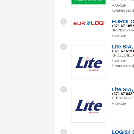
Jaunmoku iela
ЖАЛЮЗИ
Количество 
EUROLOGI
2
+371 67 185 
BRĪVĪBAS GA
ЖАЛЮЗИ
Lite SIA
3
+371 67 619 
KRŪZES IELA 
ЖАЛЮЗИ
Количество 
Lite SIA
4
+371 67 842 
TĒRBATAS IEL
ЖАЛЮЗИ
LOGI24 SI
5