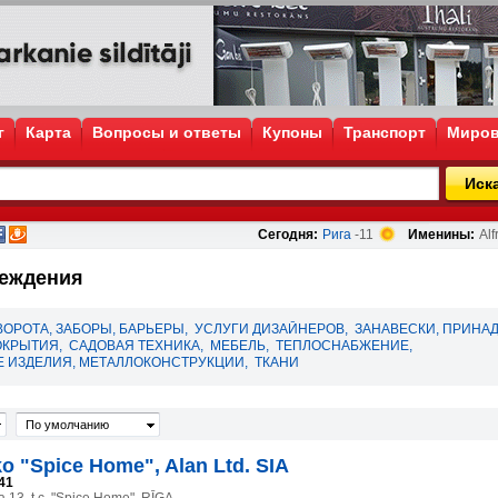
г
Карта
Вопросы и ответы
Купоны
Транспорт
Миров
Иск
Сегодня:
Рига
-11
Именины:
Alf
реждения
ВОРОТА, ЗАБОРЫ, БАРЬЕРЫ
,
УСЛУГИ ДИЗАЙНЕРОВ
,
ЗАНАВЕСКИ, ПРИНА
ОКРЫТИЯ
,
САДОВАЯ ТЕХНИКА
,
МЕБЕЛЬ
,
ТЕПЛОСНАБЖЕНИЕ
,
 ИЗДЕЛИЯ, МЕТАЛЛОКОНСТРУКЦИИ
,
ТКАНИ
По умолчанию
o "Spice Home", Alan Ltd. SIA
41