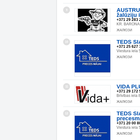
AUSTRU
9
žalūziju
+371 29 283 
KR. BARONA I
ЖАЛЮЗИ
TEDS SIA
10
+371 25 627 
Viestura iela
ЖАЛЮЗИ
VIDA PLU
11
+371 29 172 
Brīvības iel
ЖАЛЮЗИ
TEDS SIA
12
precesma
+371 20 00 8
Viestura iel
ЖАЛЮЗИ