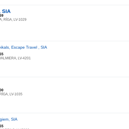
, SIA
69
A, RĪGA, LV-1029
ikals, Escape Travel , SIA
55
, VALMIERA, LV-4201
00
 RĪGA, LV-1035
giem, SIA
55