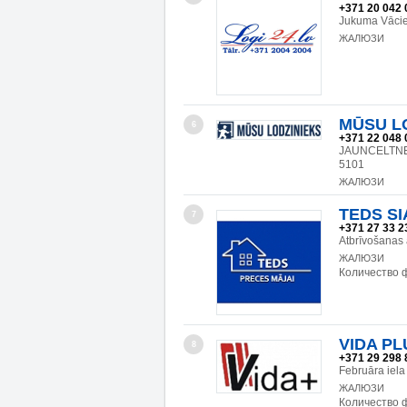
+371 20 042 
Jukuma Vācieš
ЖАЛЮЗИ
MŪSU LO
6
+371 22 048 
JAUNCELTNES
5101
ЖАЛЮЗИ
TEDS SIA
7
+371 27 33 2
Atbrīvošanas
ЖАЛЮЗИ
Количество 
VIDA PLU
8
+371 29 298 
Februāra iel
ЖАЛЮЗИ
Количество 