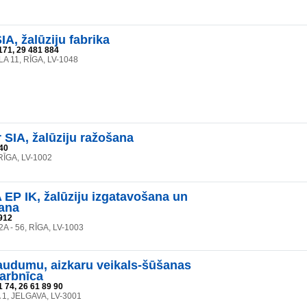
A, žalūziju fabrika
171, 29 481 884
A 11, RĪGA, LV-1048
 SIA, žalūziju ražošana
40
RĪGA, LV-1002
P IK, žalūziju izgatavošana un
ana
912
2A - 56, RĪGA, LV-1003
audumu, aizkaru veikals-šūšanas
arbnīca
 74, 26 61 89 90
 1, JELGAVA, LV-3001