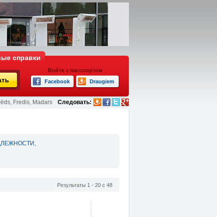
ые справки
Войти с пасспортом
ать
Facebook
Draugiem
rēds, Fredis, Madars
Следовать:
ДЛЕЖНОСТИ
,
Результаты 1 - 20 с 48