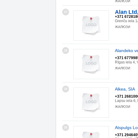
ЖАЛЮЗИ
Alan Ltd
17
+371 672818
Grenču iela 1
ЖАЛЮЗИ
Alandeko ve
18
+371 677998
Rīgas iela 4
ЖАЛЮЗИ
Alkea, SIA
19
+371 268100
Lapsu iela 6,
ЖАЛЮЗИ
Atspulgs Lo
20
+371 294640