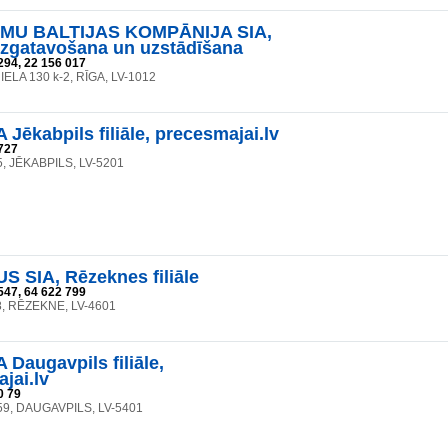
MU BALTIJAS KOMPĀNIJA SIA,
 izgatavošana un uzstādīšana
294, 22 156 017
ELA 130 k-2, RĪGA, LV-1012
 Jēkabpils filiāle, precesmajai.lv
727
 5, JĒKABPILS, LV-5201
S SIA, Rēzeknes filiāle
547, 64 622 799
a 8, RĒZEKNE, LV-4601
 Daugavpils filiāle,
jai.lv
0 79
a 59, DAUGAVPILS, LV-5401