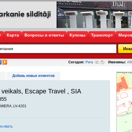
г
Карта
Вопросы и ответы
Купоны
Транспорт
Миров
Иск
Сегодня:
Рига
-11
Именины:
Alf
Добавь новых клиентов
veikals, Escape Travel , SIA
855
ALMIERA, LV-4201
ировать