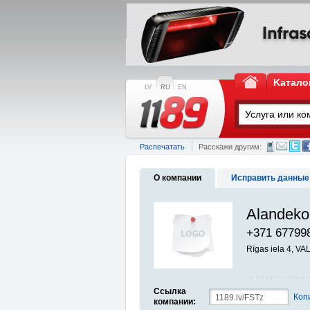
Kатало
LV
RU
EN
Распечатать
Расскажи другим:
О компании
Исправить данные
Alandeko 
+371 67799
Rīgas iela 4, V
Ссылка
Коп
компании: