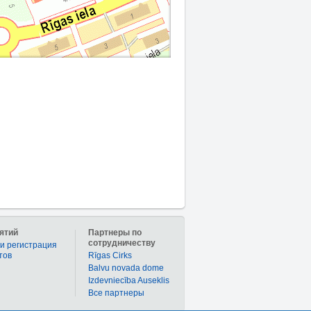
ятий
Партнеры по
сотрудничеству
и регистрация
тов
Rīgas Cirks
Balvu novada dome
Izdevniecība Auseklis
Bce партнеры