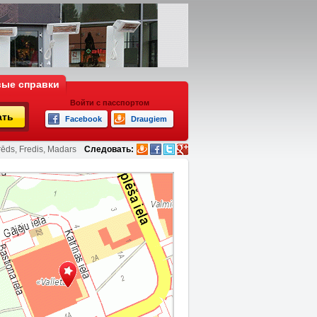
ые справки
Войти с пасспортом
ать
Facebook
Draugiem
rēds, Fredis, Madars
Следовать: