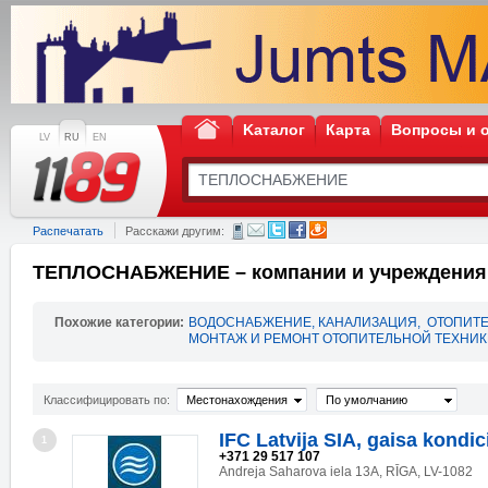
Kаталог
Карта
Вопросы и 
LV
RU
EN
Распечатать
Расскажи другим:
ТЕПЛОСНАБЖЕНИЕ – компании и учреждения
Похожие категории:
ВОДОСНАБЖЕНИЕ, КАНАЛИЗАЦИЯ
,
ОТОПИТ
МОНТАЖ И РЕМОНТ ОТОПИТЕЛЬНОЙ ТЕХНИ
Классифицировать по:
Местонахождения
По умолчанию
IFC Latvija SIA, gaisa kondic
1
+371 29 517 107
Andreja Saharova iela 13A, RĪGA, LV-1082