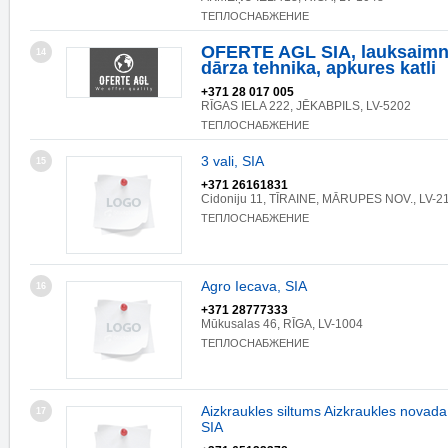
ТЕПЛОСНАБЖЕНИЕ
OFERTE AGL SIA, lauksaimn
14
dārza tehnika, apkures katli
+371 28 017 005
RĪGAS IELA 222, JĒKABPILS, LV-5202
ТЕПЛОСНАБЖЕНИЕ
3 vali, SIA
15
+371 26161831
Cidoniju 11, TĪRAINE, MĀRUPES NOV., LV-2
ТЕПЛОСНАБЖЕНИЕ
Agro Iecava, SIA
16
+371 28777333
Mūkusalas 46, RĪGA, LV-1004
ТЕПЛОСНАБЖЕНИЕ
Aizkraukles siltums Aizkraukles novada
17
SIA