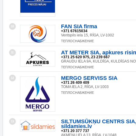
FAN SIA firma
10
+371 67615034
Ventspils iela 15, RĪGA, LV-1002
ТЕПЛОСНАБЖЕНИЕ
AT METER SIA, apkures risi
11
+371 25 620 975, 23 239 667
GRAUDU IELA 9A, KULDĪGA, KULDĪGAS NOV
ТЕПЛОСНАБЖЕНИЕ
MERGO SERVISS SIA
12
+371 26 409 409
TOMA IELA 2, RĪGA, LV-1003
ТЕПЛОСНАБЖЕНИЕ
SILTUMSŪKŅU CENTRS SIA
13
sildamies.lv
+371 20 377 737
AKMEŅU IELA 13, RĪGA, LV-1048