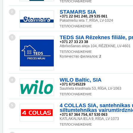
ТЕПЛОСНАБЖЕНИЕ
STAMARS SIA
2
+371 22 041 240, 29 535 061
Pakalniešu iela 7, RĪGA, LV-1024
ТЕПЛОСНАБЖЕНИЕ
TEDS SIA Rēzeknes filiāle, p
3
+371 27 33 23 38
Atbrīvošanas aleja 104, RĒZEKNE, LV-4601
ТЕПЛОСНАБЖЕНИЕ
Количество филиалов:
2
WILO Baltic, SIA
4
+371 67145229
Saulrieta krastmala 53, RĪGA, LV-1063
ТЕПЛОСНАБЖЕНИЕ
4 COLLAS SIA, santehnikas 
5
siltumtehnikas vairumtirdzni
+371 67 364 754, 67 530 063
KATLAKALNA IELA 9, RĪGA, LV-1073
ТЕПЛОСНАБЖЕНИЕ