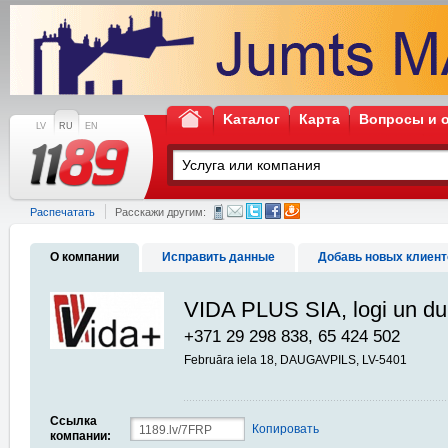
Kаталог
Карта
Вопросы и 
LV
RU
EN
Распечатать
Расскажи другим:
О компании
Исправить данные
Добавь новых клиент
VIDA PLUS SIA, logi un du
+371 29 298 838, 65 424 502
Februāra iela 18, DAUGAVPILS, LV-5401
Ссылка
Копировать
компании: