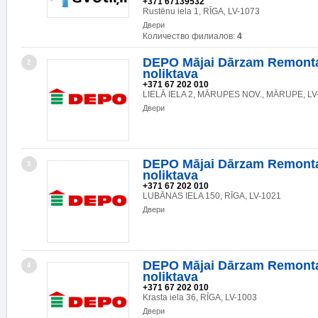
+371 67139532
Rustēnu iela 1, RĪGA, LV-1073
Двери
Количество филиалов:
4
DEPO Mājai Dārzam Remonta
2
noliktava
+371 67 202 010
LIELĀ IELA 2, MĀRUPES NOV., MĀRUPE, LV
Двери
DEPO Mājai Dārzam Remonta
3
noliktava
+371 67 202 010
LUBĀNAS IELA 150, RĪGA, LV-1021
Двери
DEPO Mājai Dārzam Remonta
4
noliktava
+371 67 202 010
Krasta iela 36, RĪGA, LV-1003
Двери