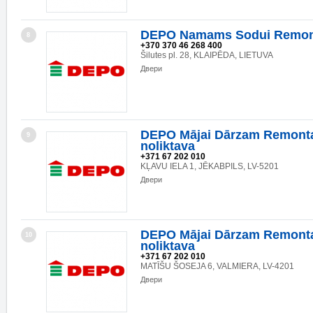
DEPO Namams Sodui Remon
8
+370 370 46 268 400
Šilutes pl. 28, KLAIPĒDA, LIETUVA
Двери
DEPO Mājai Dārzam Remonta
9
noliktava
+371 67 202 010
KĻAVU IELA 1, JĒKABPILS, LV-5201
Двери
DEPO Mājai Dārzam Remonta
10
noliktava
+371 67 202 010
MATĪŠU ŠOSEJA 6, VALMIERA, LV-4201
Двери