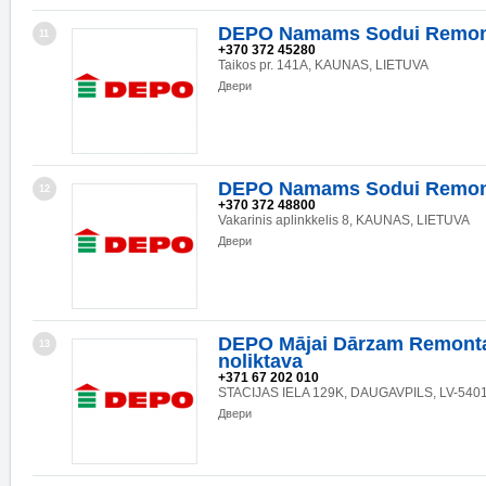
DEPO Namams Sodui Remon
11
+370 372 45280
Taikos pr. 141A, KAUNAS, LIETUVA
Двери
DEPO Namams Sodui Remon
12
+370 372 48800
Vakarinis aplinkkelis 8, KAUNAS, LIETUVA
Двери
DEPO Mājai Dārzam Remonta
13
noliktava
+371 67 202 010
STACIJAS IELA 129K, DAUGAVPILS, LV-540
Двери