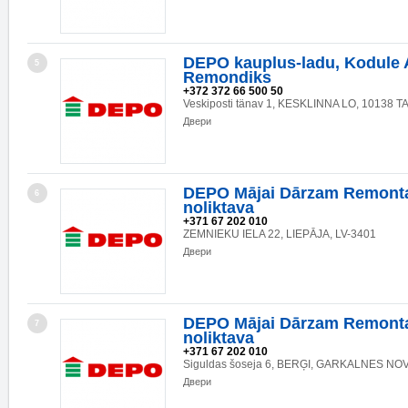
DEPO kauplus-ladu, Kodule 
5
Remondiks
+372 372 66 500 50
Veskiposti tänav 1, KESKLINNA LO, 10138 
Двери
DEPO Mājai Dārzam Remonta
6
noliktava
+371 67 202 010
ZEMNIEKU IELA 22, LIEPĀJA, LV-3401
Двери
DEPO Mājai Dārzam Remonta
7
noliktava
+371 67 202 010
Siguldas šoseja 6, BERĢI, GARKALNES NOV.
Двери