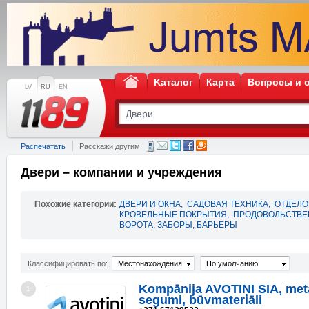
Kаталог
Карта
Вопросы и 
LV
RU
EN
Распечатать
Расскажи другим:
Двери – компании и учреждения
Похожие категории:
ДВЕРИ И ОКНА
,
САДОВАЯ ТЕХНИКА
,
ОТДЕЛО
КРОВЕЛЬНЫЕ ПОКРЫТИЯ
,
ПРОДОВОЛЬСТВЕ
ВОРОТА, ЗАБОРЫ, БАРЬЕРЫ
Классифицировать по:
Местонахождения
По умолчанию
Kompānija AVOTIŅI SIA, met
1
segumi, būvmateriāli