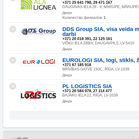
+371 25 641 798, 29 471 167
DAUGAVAS IELA 28 - 4, MĀRUPE, MĀRUPES
Двери
Количество филиалов:
1
DDS Group SIA, visa veida 
18
darbi
+371 20 018 391, 22 125 161
VIŠĶU IELA 28B/V, DAUGAVPILS, LV-5410
Двери
EUROLOGI SIA, logi, stikls, ž
19
+371 67 185 918
BRĪVĪBAS GATVE 193C, RĪGA, LV-1039
Двери
PL LOGISTICS SIA
20
+371 26 584 978, 27 114 477
BAJĀRU IELA 22, RĪGA, LV-1039
Двери