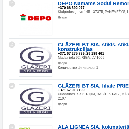
DEPO Namams Sodui Remon
14
+370 68 892 077
Klaipėdos gatve 145 - 37375, PANEVĖŽYS, 
Двери
GLĀZERI BT SIA, stikls, stikl
15
konstrukciijas
+371 67 275 739, 29 189 461
Matīsa iela 92, RĪGA, LV-1009
Двери
Количество филиалов:
1
GLĀZERI BT SIA, filiāle PRI
16
+371 67 913 199
Priedaines iela 6, PIŅĶI, BABĪTES PAG., MĀ
2107
Двери
ALA LIGNEA SIA, kokmateriā
17