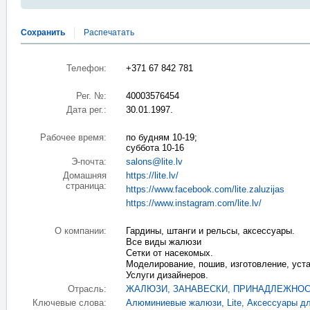
Сохранить
Распечатать
Телефон:
+371 67 842 781
Рег. №:
40003576454
Дата рег.:
30.01.1997.
Рабочее время:
по будням 10-19;
суббота 10-16
Э-почта:
salons@lite.lv
Домашняя
https://lite.lv/
страница:
https://www.facebook.com/lite.zaluzijas
https://www.instagram.com/lite.lv/
О компании:
Гардины, штанги и рельсы, аксессуары.
Все виды жалюзи
Сетки от насекомых.
Моделирование, пошив, изготовление, уста
Услуги дизайнеров.
Отрасль:
ЖАЛЮЗИ
,
ЗАНАВЕСКИ, ПРИНАДЛЕЖНО
Ключевые слова:
Aлюминиевые жалюзи
,
Lite
,
Аксессуары дл