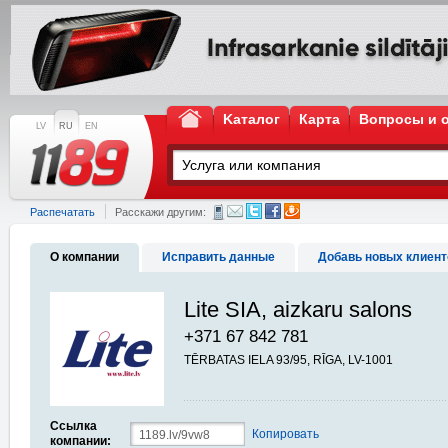
Kаталог
Карта
Вопросы и 
LV
RU
EN
Распечатать
Расскажи другим:
О компании
Исправить данные
Добавь новых клиент
Lite SIA, aizkaru salons
+371 67 842 781
TĒRBATAS IELA 93/95, RĪGA, LV-1001
Ссылка
Копировать
компании: