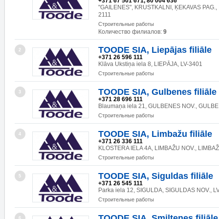
+371 67 501 671, 80 004 636
"GAILENES", KRUSTKALNI, ĶEKAVAS PAG., 
2111
Строительные работы
Количество филиалов:
9
TOODE SIA, Liepājas filiāle
2
+371 26 596 111
Klāva Ukstiņa iela 8, LIEPĀJA, LV-3401
Строительные работы
TOODE SIA, Gulbenes filiāle
3
+371 28 696 111
Blaumaņa iela 21, GULBENES NOV., GULBE
Строительные работы
TOODE SIA, Limbažu filiāle
4
+371 26 336 111
KLOSTERA IELA 4A, LIMBAŽU NOV., LIMBAŽI
Строительные работы
TOODE SIA, Siguldas filiāle
5
+371 26 545 111
Parka iela 12, SIGULDA, SIGULDAS NOV., L
Строительные работы
TOODE SIA, Smiltenes filiāle
6