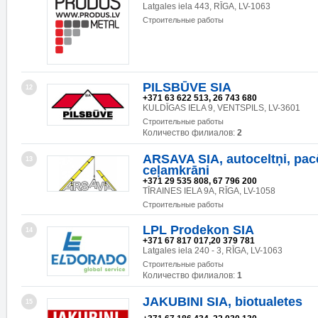
Latgales iela 443, RĪGA, LV-1063
Строительные работы
PILSBŪVE SIA
12
+371 63 622 513, 26 743 680
KULDĪGAS IELA 9, VENTSPILS, LV-3601
Строительные работы
Количество филиалов:
2
ARSAVA SIA, autoceltņi, pacē
13
ceļamkrāni
+371 29 535 808, 67 796 200
TĪRAINES IELA 9A, RĪGA, LV-1058
Строительные работы
LPL Prodekon SIA
14
+371 67 817 017,20 379 781
Latgales iela 240 - 3, RĪGA, LV-1063
Строительные работы
Количество филиалов:
1
JAKUBINI SIA, biotualetes
15