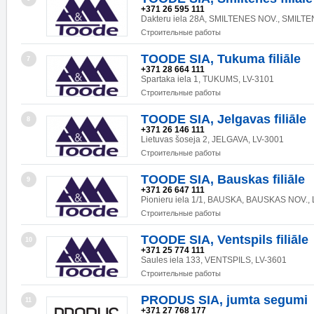
+371 26 595 111
Dakteru iela 28A, SMILTENES NOV., SMILTE
Строительные работы
TOODE SIA, Tukuma filiāle
7
+371 28 664 111
Spartaka iela 1, TUKUMS, LV-3101
Строительные работы
TOODE SIA, Jelgavas filiāle
8
+371 26 146 111
Lietuvas šoseja 2, JELGAVA, LV-3001
Строительные работы
TOODE SIA, Bauskas filiāle
9
+371 26 647 111
Pionieru iela 1/1, BAUSKA, BAUSKAS NOV., 
Строительные работы
TOODE SIA, Ventspils filiāle
10
+371 25 774 111
Saules iela 133, VENTSPILS, LV-3601
Строительные работы
PRODUS SIA, jumta segumi
11
+371 27 768 177