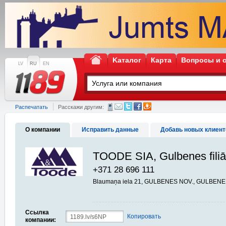
Kаталог
Карта
Вопросы и 
LV
RU
EN
Распечатать
Расскажи другим:
О компании
Исправить данные
Добавь новых клиент
TOODE SIA, Gulbenes filiā
+371 28 696 111
Blaumaņa iela 21, GULBENES NOV., GULBENE,
Ссылка
Копировать
компании: