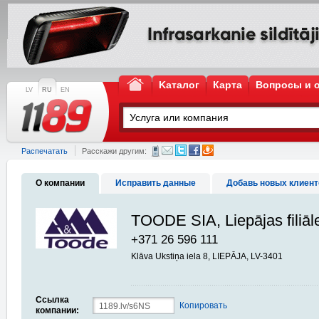
Kаталог
Карта
Вопросы и 
LV
RU
EN
Распечатать
Расскажи другим:
О компании
Исправить данные
Добавь новых клиент
TOODE SIA, Liepājas filiāl
+371 26 596 111
Klāva Ukstiņa iela 8, LIEPĀJA, LV-3401
Ссылка
Копировать
компании: